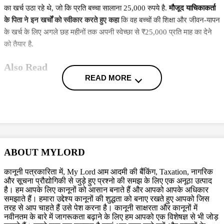
का खर्च उठा रहे थे, जो कि प्रति बच्चा सालाना 25,000 रुपये है.
मौजूद याचिकाकर्ता
के पिता ने इन खर्चों को स्वीकार करते हुए कहा
कि वह बच्चों की शिक्षा और जीवन-यापन
के खर्च के लिए अगले छह महीनों तक अपनी स्वेच्छा से ₹25,000 प्रति माह का देने
को तैयार है.
Also Read
READ MORE
CJI पर जूता फेंकने वाले वकील की बढ़ी मुश्किलें, AG ने 'अवमानना' की
कार्यवाही शुरू करने की इजाजत दी
दिवाली पर Delhi-NCR के लोग फोड़ सकेंगे पटाखें, इन शर्तों के साथ सुप्रीम
कोर्ट ने दी ये इजाजत
बिहार विधानसभा चुनाव लड़ने के लिए अंतरिम जमानत की मांग, शरजील इमाम
ABOUT MYLORD
ने Delhi Court से याचिका वापस ली, अब सुप्रीम कोर्ट जाएंगे
More News
कानूनी पत्रकारिता में, My Lord आम आदमी की बैंकिंग, Taxation, नागरिक
और सूचना प्रौद्योगिकी से जुड़े हुए प्रश्नो की समझ के लिए एक अनूठा उत्पाद
है। हम आपके लिए कानूनों को आसान बनाते हैं और आपको आपके अधिकार
सुप्रीम कोर्ट ने दोनों पक्षों को सुनते हुए पिता की गुजारिश के बाद लड़के को अंतरिम
समझाते हैं। हमारा उद्देश्य कानूनों की शुद्धता को बनाए रखते हुए आपको जिस
जमानत दे दी है, जिस दौरान पिता को अपने वादे को पूरा करना है. जिसे पूरा करने के
तरह से आप चाहते हैं उसे पेश करना है। कानूनी साक्षरता और कानूनों में
बाद आरोपी लड़के की अंतरिम जमानत, रेगुलर बेल में तब्दील हो जाएगी. इसके साथ ही
नवीनतम के बारे में जागरूकता बढ़ाने के लिए हम आपको एक विशेषज्ञ से भी जोड़