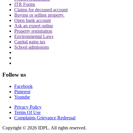
ITR Forms
Claims for deceased account
Buying or selling property.
Open bank account
Ask an expert online
Property registration
Environmental Laws
Capital gains tax
School admissions
Follow us
Facebook
Pinterest
Youtube
Privacy Policy
Terms Of Use
Complaints Grievance Redressal
Copyright © 2026 IDPL. All rights reserved.