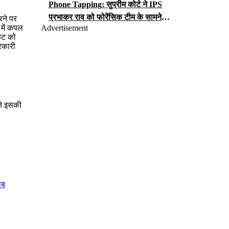
Phone Tapping: सुप्रीम कोर्ट ने IPS
प्रभाकर राव को फोरेंसिक टीम के सामने
रने पर
Advertisement
 में कपल
iCloud पासवर्ड सौंपने का आदेश, जानें क्या
केट को
लगा है आरोप?
रकारी
ने इसकी
लब