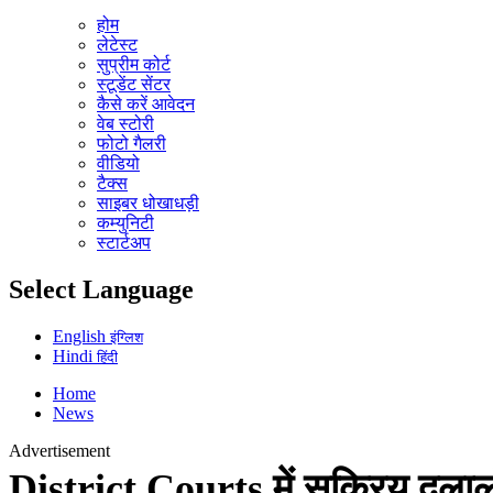
होम
लेटेस्ट
सुप्रीम कोर्ट
स्टूडेंट सेंटर
कैसे करें आवेदन
वेब स्टोरी
फोटो गैलरी
वीडियो
टैक्स
साइबर धोखाधड़ी
कम्युनिटी
स्टार्टअप
Select Language
English
इंग्लिश
Hindi
हिंदी
Home
News
Advertisement
District Courts में सक्रिय दलालो