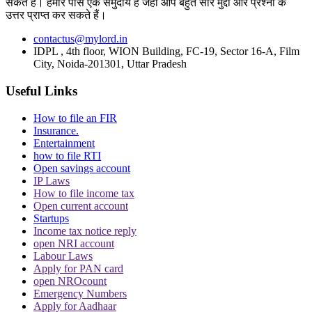
सकते हैं। हमारे पास एक समुदाय है जहां आप बहुत सारे मुद्दों और प्रश्नों के
उत्तर प्राप्त कर सकते हैं।
contactus@mylord.in
IDPL , 4th floor, WION Building, FC-19, Sector 16-A, Film
City, Noida-201301, Uttar Pradesh
Useful Links
How to file an FIR
क्या है मामला?
Insurance.
Entertainment
पति और पत्नी, दोनों की शादी साल, 1994 में हुई. शादी के बाद दोनों यूएसए चले गए.
how to file RTI
Open savings account
2005 में लौट आए.
IP Laws
How to file income tax
Open current account
पति ने अमेरिका से भेजा तलाक
Startups
Income tax notice reply
साल 2015 में, पति वापस अमेरिका लौट गया. यूएसए में के एक अदालत में तलाक की
open NRI account
अर्जी दी. इस घटना के बाद पत्नी ने बॉम्बे की एक अदालत में पति के खिलाफ घरेलू
Labour Laws
Apply for PAN card
हिंसा का मामला दर्ज कराया. साल, 2018 में अमेरिकी कोर्ट ने पति को तलाक की
open NROcount
मंजूरी दे दी.
Emergency Numbers
Apply for Aadhaar