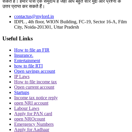
Men Harassment
Domestic Violence Case
Dowry laws
suicide
सकते हैं। हमारे पास एक समुदाय है जहां आप बहुत सारे मुद्दों और प्रश्नों के
Supreme Court
उत्तर प्राप्त कर सकते हैं।
Trending in Hindi
contactus@mylord.in
IDPL , 4th floor, WION Building, FC-19, Sector 16-A, Film
City, Noida-201301, Uttar Pradesh
Useful Links
How to file an FIR
Insurance.
CJI पर जूता फेंकने वाले वकील की बढ़ी मुश्किलें, AG
Entertainment
ने 'अवमानना' की कार्यवाही शुरू करने की इजाजत दी
how to file RTI
Open savings account
IP Laws
How to file income tax
Open current account
Startups
Income tax notice reply
open NRI account
Labour Laws
पर्सनैलिटी राइट्स मामले में ऋतिक रोशन को मिली
Apply for PAN card
Delhi HC को बड़ी राहत, कहा- ऑनलाइन प्लेटफॉर्म्स
open NROcount
को ऐसे पोस्ट हटाने होंगे
Emergency Numbers
Apply for Aadhaar