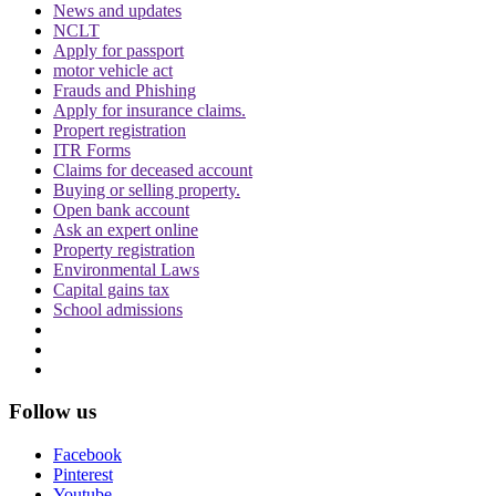
News and updates
NCLT
Apply for passport
motor vehicle act
Frauds and Phishing
Apply for insurance claims.
दिवाली पर Delhi-NCR के लोग फोड़ सकेंगे पटाखें,
Propert registration
इन शर्तों के साथ सुप्रीम कोर्ट ने दी ये इजाजत
ITR Forms
Claims for deceased account
Buying or selling property.
Open bank account
Ask an expert online
Property registration
Environmental Laws
Capital gains tax
School admissions
बिहार विधानसभा चुनाव लड़ने के लिए अंतरिम जमानत
की मांग, शरजील इमाम ने Delhi Court से याचिका
वापस ली, अब सुप्रीम कोर्ट जाएंगे
Follow us
Facebook
Pinterest
Youtube