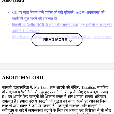
CJI पर जूता फेंकने वाले वकील की बढ़ी मुश्किलें, AG ने 'अवमानना' की
कार्यवाही शुरू करने की इजाजत दी
दिवाली पर Delhi-NCR के लोग फोड़ सकेंगे पटाखें, इन शर्तों के साथ सुप्रीम
कोर्ट ने दी ये इजाजत
बिहार विधानसभा चुनाव लड़ने के लिए अंतरिम जमानत की मांग, शरजील इमाम
READ MORE
ने Delhi Court से याचिका वापस ली, अब सुप्रीम कोर्ट जाएंगे
More News
अतुल ने बताया कि उसकी पत्नी ने, उसके घर से जाने के बाद, बिजनेस करने के नाम
पर उससे दस लाख रूपये जैसी बड़ी राशि मांग की, जिसे उसने समय-समय पर दिया.
इस वीडियो में अतुल अपने बेटे की कस्टडी मां-बाप को सौंपने की मांग की है और उसे
ABOUT MYLORD
एक अच्छा इंसान बनने क लेकर आर्शीवाद दिया है. बता दें कि अतुल सुभाष ने अपनी
वीडियो के साथ 23 पन्नों का एक सुसाइड नोट भी छोड़ा है.
कानूनी पत्रकारिता में, My Lord आम आदमी की बैंकिंग, Taxation, नागरिक
और सूचना प्रौद्योगिकी से जुड़े हुए प्रश्नो की समझ के लिए एक अनूठा उत्पाद
है। हम आपके लिए कानूनों को आसान बनाते हैं और आपको आपके अधिकार
समझाते हैं। हमारा उद्देश्य कानूनों की शुद्धता को बनाए रखते हुए आपको जिस
तरह से आप चाहते हैं उसे पेश करना है। कानूनी साक्षरता और कानूनों में
Topics
नवीनतम के बारे में जागरूकता बढ़ाने के लिए हम आपको एक विशेषज्ञ से भी जोड़