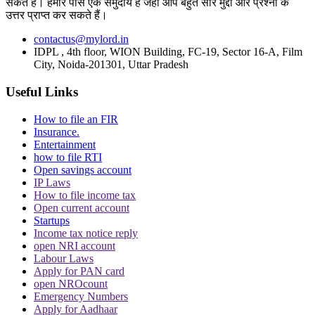
सकते हैं। हमारे पास एक समुदाय है जहां आप बहुत सारे मुद्दों और प्रश्नों के
Topics
उत्तर प्राप्त कर सकते हैं।
Anand Mohan
Bihar State
District Magistrate
Lynching Case
contactus@mylord.in
Supreme Court
IDPL , 4th floor, WION Building, FC-19, Sector 16-A, Film
Trending in Hindi
City, Noida-201301, Uttar Pradesh
Useful Links
How to file an FIR
Insurance.
Entertainment
how to file RTI
CJI पर जूता फेंकने वाले वकील की बढ़ी मुश्किलें, AG
Open savings account
ने 'अवमानना' की कार्यवाही शुरू करने की इजाजत दी
IP Laws
How to file income tax
Open current account
Startups
Income tax notice reply
open NRI account
Labour Laws
Apply for PAN card
open NROcount
पर्सनैलिटी राइट्स मामले में ऋतिक रोशन को मिली
Emergency Numbers
Delhi HC को बड़ी राहत, कहा- ऑनलाइन प्लेटफॉर्म्स
Apply for Aadhaar