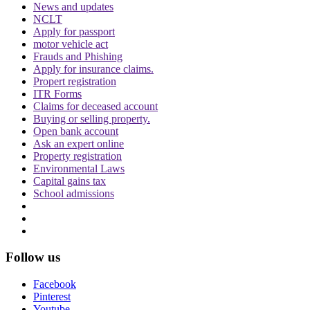
को ऐसे पोस्ट हटाने होंगे
News and updates
NCLT
Apply for passport
motor vehicle act
Frauds and Phishing
Apply for insurance claims.
Propert registration
ITR Forms
दिवाली पर Delhi-NCR के लोग फोड़ सकेंगे पटाखें,
Claims for deceased account
इन शर्तों के साथ सुप्रीम कोर्ट ने दी ये इजाजत
Buying or selling property.
Open bank account
Ask an expert online
Property registration
Environmental Laws
Capital gains tax
School admissions
बिहार विधानसभा चुनाव लड़ने के लिए अंतरिम जमानत
की मांग, शरजील इमाम ने Delhi Court से याचिका
वापस ली, अब सुप्रीम कोर्ट जाएंगे
Follow us
Facebook
Pinterest
Youtube