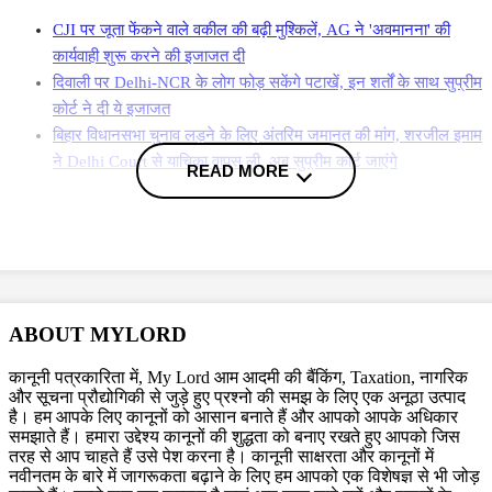
CJI पर जूता फेंकने वाले वकील की बढ़ी मुश्किलें, AG ने 'अवमानना' की
कार्यवाही शुरू करने की इजाजत दी
दिवाली पर Delhi-NCR के लोग फोड़ सकेंगे पटाखें, इन शर्तों के साथ सुप्रीम
कोर्ट ने दी ये इजाजत
बिहार विधानसभा चुनाव लड़ने के लिए अंतरिम जमानत की मांग, शरजील इमाम
ने Delhi Court से याचिका वापस ली, अब सुप्रीम कोर्ट जाएंगे
READ MORE
More News
मामले में पुरानी छूट नीति हो लागू
याचिकाकर्ता ने कहा कि पूर्व सांसद आनंद मोहन की रिहाई बिहार सरकार द्वारा राज्य
ABOUT MYLORD
माफी नीति में संशोधन के बाद मिली है, जहां पुरानी नीति में 20 साल पूरे होने से पहले
दोषी माफी के लिए अयोग्य था. इस फैसले से लोक सेवकों का मनोबल गिराने के समान
कानूनी पत्रकारिता में, My Lord आम आदमी की बैंकिंग, Taxation, नागरिक
होंगे. याचिकाकर्ता का यह तर्क है कि छूट नीति, जो अपराध के समय प्रचलित थी, लागू
और सूचना प्रौद्योगिकी से जुड़े हुए प्रश्नो की समझ के लिए एक अनूठा उत्पाद
है। हम आपके लिए कानूनों को आसान बनाते हैं और आपको आपके अधिकार
करने की मांग की.
समझाते हैं। हमारा उद्देश्य कानूनों की शुद्धता को बनाए रखते हुए आपको जिस
तरह से आप चाहते हैं उसे पेश करना है। कानूनी साक्षरता और कानूनों में
नवीनतम के बारे में जागरूकता बढ़ाने के लिए हम आपको एक विशेषज्ञ से भी जोड़