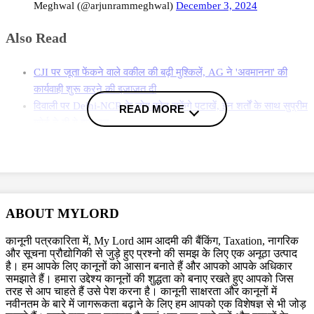
Meghwal (@arjunrammeghwal)
December 3, 2024
Also Read
CJI पर जूता फेंकने वाले वकील की बढ़ी मुश्किलें, AG ने 'अवमानना' की
कार्यवाही शुरू करने की इजाजत दी
दिवाली पर Delhi-NCR के लोग फोड़ सकेंगे पटाखें, इन शर्तों के साथ सुप्रीम
READ MORE
कोर्ट ने दी ये इजाजत
बिहार विधानसभा चुनाव लड़ने के लिए अंतरिम जमानत की मांग, शरजील इमाम
ने Delhi Court से याचिका वापस ली, अब सुप्रीम कोर्ट जाएंगे
More News
जस्टिस मनमोहन के शीर्ष अदालत के न्यायाधीश के रूप में शपथ लेने पर उच्चतम
ABOUT MYLORD
न्यायालय में न्यायाधीशों की संख्या बढ़ कर 33 हो जाएगी, जो कुल मंजूर संख्या से एक
कानूनी पत्रकारिता में, My Lord आम आदमी की बैंकिंग, Taxation, नागरिक
कम है. शीर्ष अदालत में प्रधान न्यायाधीश सहित कुल 34 न्यायाधीश होती हैं. उच्चतम
और सूचना प्रौद्योगिकी से जुड़े हुए प्रश्नो की समझ के लिए एक अनूठा उत्पाद
न्यायालय कॉलेजियम ने 28 नवंबर को न्यायमूर्ति मनमोहन को शीर्ष अदालत में पदोन्नत
है। हम आपके लिए कानूनों को आसान बनाते हैं और आपको आपके अधिकार
किये जाने की सिफारिश की थी. शीर्ष अदालत में दो पद न्यायमूर्ति हिमा कोहली और पूर्व
समझाते हैं। हमारा उद्देश्य कानूनों की शुद्धता को बनाए रखते हुए आपको जिस
तरह से आप चाहते हैं उसे पेश करना है। कानूनी साक्षरता और कानूनों में
प्रधान न्यायाधीश डीवाई चंद्रचूड़ की सेवानिवृत्ति के बाद रिक्त हुए थे. कानून मंत्रालय
नवीनतम के बारे में जागरूकता बढ़ाने के लिए हम आपको एक विशेषज्ञ से भी जोड़
ने कहा कि न्यायमूर्ति मनमोहन की पदोन्नति के बाद न्यायमूर्ति विभु बाखरू को दिल्ली