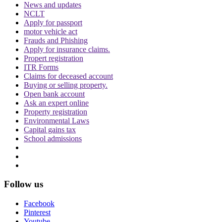
News and updates
NCLT
Apply for passport
motor vehicle act
Topics
Frauds and Phishing
Apply for insurance claims.
Chief Justice Manmohan
Collegium
Delhi High Court
Justice
Propert registration
Manmohan
mylord
mylord Hindi
Supreme Court
ITR Forms
Claims for deceased account
Trending in Hindi
Buying or selling property.
Open bank account
Ask an expert online
Property registration
Environmental Laws
Capital gains tax
School admissions
CJI पर जूता फेंकने वाले वकील की बढ़ी मुश्किलें, AG
ने 'अवमानना' की कार्यवाही शुरू करने की इजाजत दी
Follow us
Facebook
Pinterest
Youtube