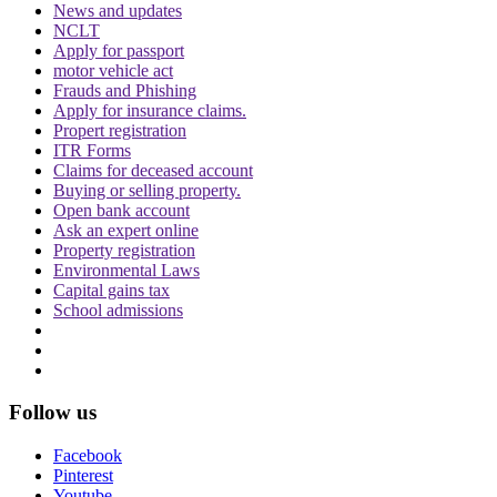
News and updates
NCLT
Apply for passport
motor vehicle act
Frauds and Phishing
Apply for insurance claims.
पर्सनैलिटी राइट्स मामले में ऋतिक रोशन को मिली
Propert registration
Delhi HC को बड़ी राहत, कहा- ऑनलाइन प्लेटफॉर्म्स
ITR Forms
को ऐसे पोस्ट हटाने होंगे
Claims for deceased account
Buying or selling property.
Open bank account
Ask an expert online
Property registration
Environmental Laws
Capital gains tax
School admissions
दिवाली पर Delhi-NCR के लोग फोड़ सकेंगे पटाखें,
इन शर्तों के साथ सुप्रीम कोर्ट ने दी ये इजाजत
Follow us
Facebook
Pinterest
Youtube