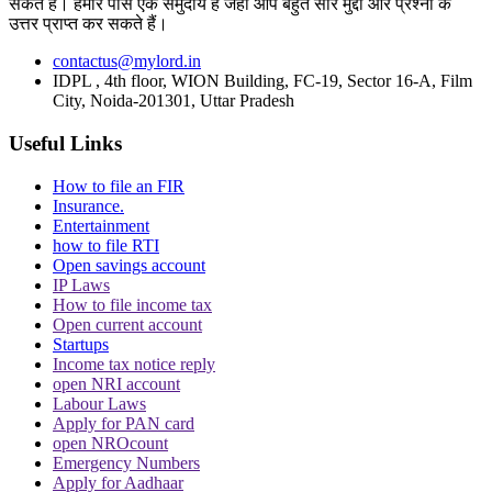
सकते हैं। हमारे पास एक समुदाय है जहां आप बहुत सारे मुद्दों और प्रश्नों के
उत्तर प्राप्त कर सकते हैं।
संपन्न कराने के निर्देश दिए हैं.
contactus@mylord.in
(खबर पीटीआई इनपुट से है)
IDPL , 4th floor, WION Building, FC-19, Sector 16-A, Film
City, Noida-201301, Uttar Pradesh
Useful Links
Topics
How to file an FIR
Insurance.
Jharkhand Panchayat Election
Contempt Of Court Plea
Jharkhand
Entertainment
High Court
Municipalty Election
how to file RTI
Open savings account
Trending in Hindi
IP Laws
How to file income tax
Open current account
Startups
Income tax notice reply
open NRI account
Labour Laws
CJI पर जूता फेंकने वाले वकील की बढ़ी मुश्किलें, AG
Apply for PAN card
ने 'अवमानना' की कार्यवाही शुरू करने की इजाजत दी
open NROcount
Emergency Numbers
Apply for Aadhaar