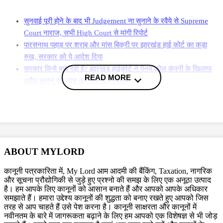
सुनवाई पूरी होने के बाद भी Judgement ना सुनाने के रवैये से Supreme
Court नाराज, सभी High Court से मांगी रिपोर्ट
पारसनाथ पहाड़ पर शराब और मांस बिक्री पर झारखंड हाई कोर्ट का कड़ा
रुख, सरकार को ये आदेश दिया
सरकार किसे बचा रही है? झारखंड हाईकोर्ट ने पैनम कोल कंपनी के खिलाफ
READ MORE
अवैध खनन की जांच करने के दिए निर्देश
More News
13 जनवरी को हाईकोर्ट ने नगरपालिका चुनावों को न कराने पर सरकार की कड़ी
असंतोष व्यक्त किया, इसे अवमानना का संभावित मामला बताया. अदालत ने कहा कि
ओबीसी आरक्षण के लिए चल रही ट्रिपल टेस्ट प्रोसेस को
चुनावों में देरी के लिए सही
ABOUT MYLORD
कारण नहीं ठहराया जा सकता.
कानूनी पत्रकारिता में, My Lord आम आदमी की बैंकिंग, Taxation, नागरिक
और सूचना प्रौद्योगिकी से जुड़े हुए प्रश्नो की समझ के लिए एक अनूठा उत्पाद
झारखंड में सभी नगरपालिका निकायों का कार्यकाल अप्रैल 2023 में समाप्त हो गया
है। हम आपके लिए कानूनों को आसान बनाते हैं और आपको आपके अधिकार
समझाते हैं। हमारा उद्देश्य कानूनों की शुद्धता को बनाए रखते हुए आपको जिस
था. नियमों के अनुसार, नए कार्यकाल के लिए चुनाव 27 अप्रैल 2023 तक कराए
तरह से आप चाहते हैं उसे पेश करना है। कानूनी साक्षरता और कानूनों में
जाने चाहिए थे. हालांकि, चुनाव अब भी लंबित हैं. अवमानना याचिका पर सुनवाई करते
नवीनतम के बारे में जागरूकता बढ़ाने के लिए हम आपको एक विशेषज्ञ से भी जोड़
हुए झारखंड हाई कोर्ट ने राज्य सरकार को चार महीने के भीतर नगरपालिका चुनाव