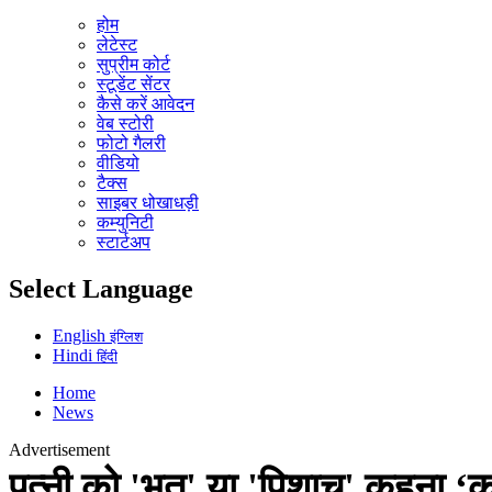
होम
लेटेस्ट
सुप्रीम कोर्ट
स्टूडेंट सेंटर
कैसे करें आवेदन
वेब स्टोरी
फोटो गैलरी
वीडियो
टैक्स
साइबर धोखाधड़ी
कम्युनिटी
स्टार्टअप
Select Language
English
इंग्लिश
Hindi
हिंदी
Home
News
Advertisement
पत्नी को 'भूत' या 'पिशाच' कहना ‘क्