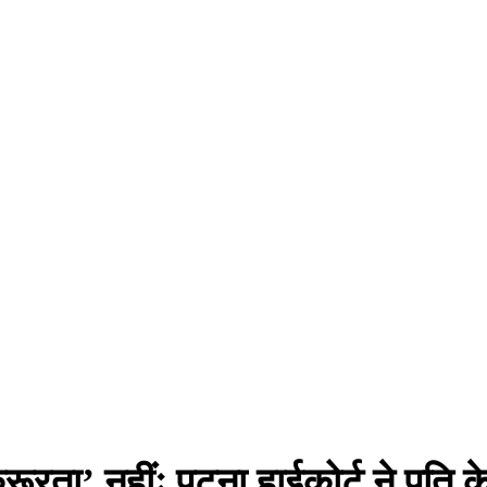
रूरता’ नहींः पटना हाईकोर्ट ने पति क