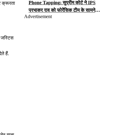
Phone Tapping: सुप्रीम कोर्ट ने IPS
र क्रूरता
प्रभाकर राव को फोरेंसिक टीम के सामने
Advertisement
iCloud पासवर्ड सौंपने का आदेश, जानें क्या
लगा है आरोप?
ं जस्टिस
े हैं.
ेव गुप्ता