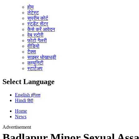
होम
लेटेस्ट
सुप्रीम कोर्ट
स्टूडेंट सेंटर
कैसे करें आवेदन
वेब स्टोरी
फोटो गैलरी
वीडियो
टैक्स
साइबर धोखाधड़ी
कम्युनिटी
स्टार्टअप
Select Language
English
इंग्लिश
Hindi
हिंदी
Home
News
Advertisement
Badlapur Minor Sexual Assault: 