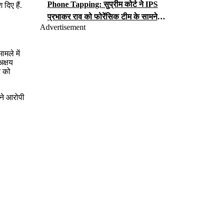
Phone Tapping: सुप्रीम कोर्ट ने IPS
दिए हैं.
प्रभाकर राव को फोरेंसिक टीम के सामने
Advertisement
iCloud पासवर्ड सौंपने का आदेश, जानें क्या
लगा है आरोप?
ामले में
अक्षय
र को
 ने आरोपी