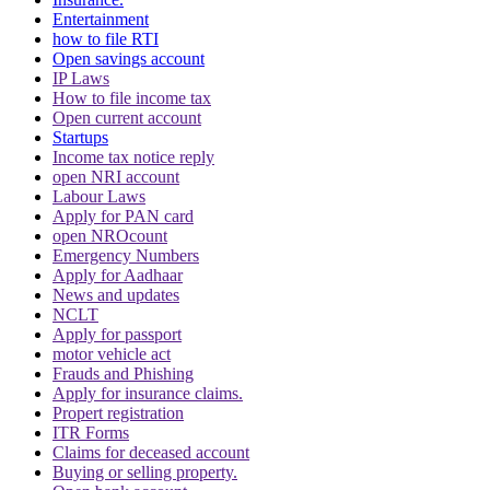
Entertainment
how to file RTI
Open savings account
IP Laws
How to file income tax
Open current account
Startups
Income tax notice reply
open NRI account
Labour Laws
Apply for PAN card
open NROcount
Emergency Numbers
Apply for Aadhaar
News and updates
NCLT
Apply for passport
motor vehicle act
Frauds and Phishing
Apply for insurance claims.
Propert registration
ITR Forms
Claims for deceased account
Buying or selling property.