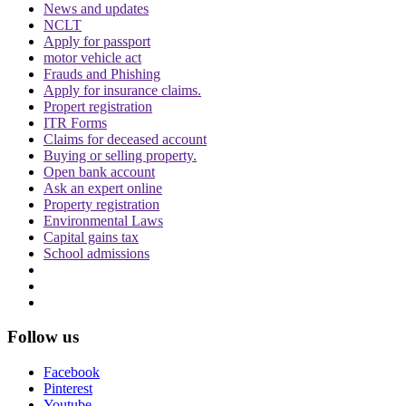
News and updates
NCLT
Apply for passport
motor vehicle act
Frauds and Phishing
Apply for insurance claims.
Propert registration
ITR Forms
Claims for deceased account
Buying or selling property.
Open bank account
Ask an expert online
Property registration
Environmental Laws
Capital gains tax
School admissions
Follow us
Facebook
Pinterest
Youtube