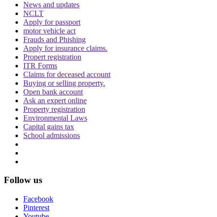
News and updates
आदेशों की अवहेलना, न्यायालय को बदनाम करना, या न्याय प्रशासन में हस्तक्षेप
NCLT
Apply for passport
शामिल है.
motor vehicle act
Frauds and Phishing
केस टाइटल:
उत्तर प्रदेश राज्य बनाम देवेंद्र कुमार दीक्षित
Apply for insurance claims.
Propert registration
ITR Forms
Topics
Claims for deceased account
Contempt of Court
Allahabad HC
Buying or selling property.
Open bank account
Trending in Hindi
Ask an expert online
Property registration
Environmental Laws
Capital gains tax
School admissions
CJI पर जूता फेंकने वाले वकील की बढ़ी मुश्किलें, AG
ने 'अवमानना' की कार्यवाही शुरू करने की इजाजत दी
Follow us
Facebook
Pinterest
Youtube