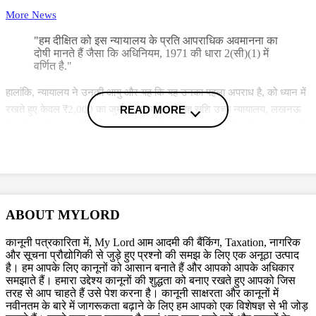
More News
"हम दीक्षित को इस न्यायालय के प्रति आपराधिक अवमानना का
दोषी मानते हैं जैसा कि अधिनियम, 1971 की धारा 2(सी)(1) में
वर्णित है."
हालांकि, न्यायालय ने उनकी आयु और यह कि यह उनका पहला अपराध है, को ध्यान में
READ MORE
रखते हुए केवल ₹2,000 का जुर्माना लगाया. उन्हें यह राशि उच्च न्यायालय, लखनऊ
के वरिष्ठ रजिस्ट्रार के पास एक महीने के भीतर जमा करनी होगी। यदि वह ऐसा नहीं
करते हैं, तो उन्हें एक सप्ताह की साधारण कारावास की सजा भुगतनी होगी.
आरोप लगाते हुए राष्ट्रपति को लिखी थी चिट्ठी
ABOUT MYLORD
दीक्षित के खिलाफ अवमानना की प्रक्रिया 2016 में हाई कोर्ट के तत्कालीन कार्यकारी
कानूनी पत्रकारिता में, My Lord आम आदमी की बैंकिंग, Taxation, नागरिक
मुख्य न्यायाधीश (Acting Chief Justice) के आदेश के बाद शुरू किया गया था.
और सूचना प्रौद्योगिकी से जुड़े हुए प्रश्नो की समझ के लिए एक अनूठा उत्पाद
दीक्षित ने न्यायालय में कहा कि उन्होंने यह शिकायत भारत के राष्ट्रपति को की थी और
है। हम आपके लिए कानूनों को आसान बनाते हैं और आपको आपके अधिकार
समझाते हैं। हमारा उद्देश्य कानूनों की शुद्धता को बनाए रखते हुए आपको जिस
उन्हें नहीं पता था कि यह उच्च न्यायालय तक कैसे पहुंची. दीक्षित ने अदालत से
तरह से आप चाहते हैं उसे पेश करना है। कानूनी साक्षरता और कानूनों में
राष्ट्रपति भवन द्वारा भेजे गए पत्र की प्रति की मांग की. हालांकि, हाई कोर्ट ने उसकी
नवीनतम के बारे में जागरूकता बढ़ाने के लिए हम आपको एक विशेषज्ञ से भी जोड़
मांग को ठुकराते हुए कहा कि वह पत्र अवमानना की प्रक्रिया से संबंधित नहीं है. इस