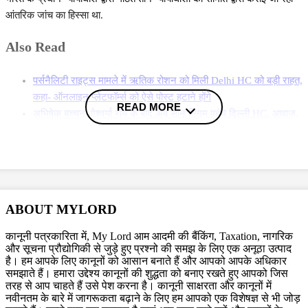
आंतरिक जांच का हिस्सा था.
Also Read
पर्सनैलिटी राइट्स मामले में ऋतिक रोशन को मिली Delhi HC को बड़ी राहत,
कहा- ऑनलाइन प्लेटफॉर्म्स को ऐसे पोस्ट हटाने होंगे
READ MORE
अभिषेक बच्चन, ऐश्वर्या राय के बाद अब सोनू निगम पहुंचे दिल्ली HC, आवाज,
पहचान को बचाने के लिए की ये मांग
सिग्नेचर व्यू अपार्टमेंट मामले में दिल्ली हाई कोर्ट का फैसला बरकरार, सुप्रीम
कोर्ट ने राहत देने से किया इंकार
More News
ABOUT MYLORD
पुलिस अधिकारियों के फोन क्यों जब्त हुए?
कानूनी पत्रकारिता में, My Lord आम आदमी की बैंकिंग, Taxation, नागरिक
और सूचना प्रौद्योगिकी से जुड़े हुए प्रश्नो की समझ के लिए एक अनूठा उत्पाद
दिल्ली हाई कोर्ट के जस्टिस यशवंत वर्मा के घर नोट जलने के मामले में दिल्ली पुलिस ने
है। हम आपके लिए कानूनों को आसान बनाते हैं और आपको आपके अधिकार
समझाते हैं। हमारा उद्देश्य कानूनों की शुद्धता को बनाए रखते हुए आपको जिस
तुगलक रोड थाना अध्यक्ष समेत 8 पुलिस कर्मियों के मोबाइल जप्त किए गए हैं. तुगलक
तरह से आप चाहते हैं उसे पेश करना है। कानूनी साक्षरता और कानूनों में
रोड थाने के SHO उमेश मलिक, समेत जांच अधिकारी हवलदार रूपचंद, सब इंस्पेक्टर
नवीनतम के बारे में जागरूकता बढ़ाने के लिए हम आपको एक विशेषज्ञ से भी जोड़
रजनीश ,मोबाइल बाइक पेट्रोलिंग पर मौके पर पहुंचे थाने से दो पुलिसकर्मीयों और तीन