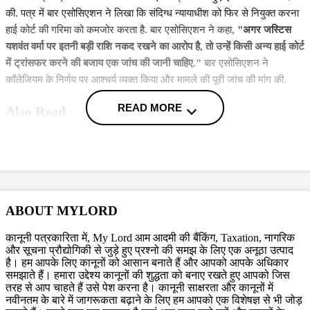
की. पत्र में बार एसोसिएशन ने लिखा कि संदिग्ध न्यायाधीश को फिर से नियुक्त करना
हाई कोर्ट की गरिमा को कमजोर करता है. बार एसोसिएशन ने कहा,
"अगर जस्टिस
यशवंत वर्मा पर इतनी बड़ी राशि नकद रखने का आरोप है, तो उन्हें किसी अन्य हाई कोर्ट
में ट्रांसफर करने की बजाय एक जांच की जानी चाहिए."
बार एसोसिएशन ने
कॉलेजियम के निर्णय पर आश्चर्य व्यक्त किया और मामले की पूरी जांच की मांग की.
READ MORE
Also Read
पर्सनैलिटी राइट्स मामले में ऋतिक रोशन को मिली Delhi HC को बड़ी राहत,
कहा- ऑनलाइन प्लेटफॉर्म्स को ऐसे पोस्ट हटाने होंगे
अभिषेक बच्चन, ऐश्वर्या राय के बाद अब सोनू निगम पहुंचे दिल्ली HC, आवाज,
पहचान को बचाने के लिए की ये मांग
ABOUT MYLORD
सिग्नेचर व्यू अपार्टमेंट मामले में दिल्ली हाई कोर्ट का फैसला बरकरार, सुप्रीम
कोर्ट ने राहत देने से किया इंकार
कानूनी पत्रकारिता में, My Lord आम आदमी की बैंकिंग, Taxation, नागरिक
और सूचना प्रौद्योगिकी से जुड़े हुए प्रश्नो की समझ के लिए एक अनूठा उत्पाद
More News
है। हम आपके लिए कानूनों को आसान बनाते हैं और आपको आपके अधिकार
समझाते हैं। हमारा उद्देश्य कानूनों की शुद्धता को बनाए रखते हुए आपको जिस
इसके लिए बार एसोसिएशन ने इस मुद्दे पर सोमवार 24 मार्च को दोपहर 1:15 बजे
तरह से आप चाहते हैं उसे पेश करना है। कानूनी साक्षरता और कानूनों में
लाइब्रेरी हाल में जनरल बॉडी की मीटिंग तय की है. बार एसोसिएशन ने आगे लिखा कि
नवीनतम के बारे में जागरूकता बढ़ाने के लिए हम आपको एक विशेषज्ञ से भी जोड़