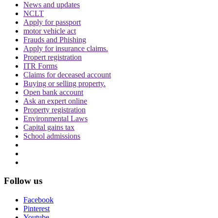
Topics
News and updates
NCLT
Justice SN Dhingra
Delhi HC
Justice Yashwant Varma
Apply for passport
motor vehicle act
Trending in Hindi
Frauds and Phishing
Apply for insurance claims.
Propert registration
ITR Forms
Claims for deceased account
Buying or selling property.
Open bank account
CJI पर जूता फेंकने वाले वकील की बढ़ी मुश्किलें, AG
Ask an expert online
ने 'अवमानना' की कार्यवाही शुरू करने की इजाजत दी
Property registration
Environmental Laws
Capital gains tax
School admissions
Follow us
पर्सनैलिटी राइट्स मामले में ऋतिक रोशन को मिली
Delhi HC को बड़ी राहत, कहा- ऑनलाइन प्लेटफॉर्म्स
Facebook
को ऐसे पोस्ट हटाने होंगे
Pinterest
Youtube