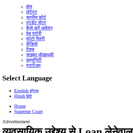
होम
लेटेस्ट
सुप्रीम कोर्ट
स्टूडेंट सेंटर
कैसे करें आवेदन
वेब स्टोरी
फोटो गैलरी
वीडियो
टैक्स
साइबर धोखाधड़ी
कम्युनिटी
स्टार्टअप
Select Language
English
इंग्लिश
Hindi
हिंदी
Home
Supreme Court
Advertisement
व्यवसायिक उद्देश्य से Loan लेनेवाल