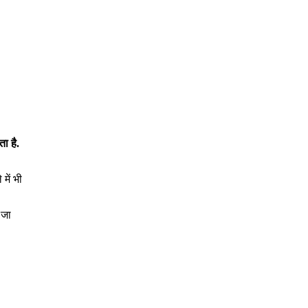
ा है.
में भी
 जा