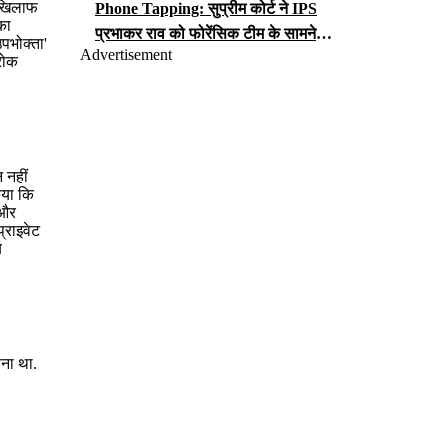
े खिलाफ
Phone Tapping: सुप्रीम कोर्ट ने IPS
का
प्रभाकर राव को फोरेंसिक टीम के सामने
पभोक्ता'
Advertisement
iCloud पासवर्ड सौंपने का आदेश, जानें क्या
 रोक
लगा है आरोप?
 नहीं
िया कि
 और
प्राइवेट
य
ाना था.