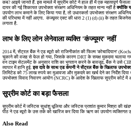
कब? आइये जानते हैं. इस मामले में सुप्रीम कोर्ट ने हाल ही में एक महत्वपूर्ण फैसल
दायर की गई शिकायत उपभोक्ता संरक्षण अधिनियम के तहत मान्य नहीं है
क्योंकि 
उपयोग लाभ कमाने के लिए किया गया है, तो उधारकर्ता उपभोक्ता संरक्षण अधिनि
की परिभाषा में नहीं आएगा. कंज्यूमर एक्ट की धारा 2 (1) (d) (ii) के तहत बिजने
लगाता है.
लाभ के लिए लोन लेनेवाला व्यक्ति 'कंज्यूमर' नहीं
2014 में, सेंट्रल बैंक ने एड ब्यूरो को राजिनीकांत की फिल्म 'कोचादियान' (Ko
चुकाने की वजह से फेल हो गया, जिसके कारण DRT के समक्ष मुकदमा चलाया गया.
वन टाइम सेटलमेंट के अनुसार राशि का भुगतान करने के बावजूद, बैंक ने उसे CI
व्यापार में हानि हुई.
इस दावे के साथ एड कंपनी ने सेंट्रल बैंक के खिलाफ उपभोक्
लिमिटेड को 75 लाख रुपये का मुआवजा और मुकदमे का खर्च देने का निर्देश दिया था
उपभोक्ता विवाद निवारण आयोग (NCRC) के आदेश के खिलाफ सुप्रीम कोर्ट में 
सुप्रीम कोर्ट का बड़ा फैसला
सुप्रीम कोर्ट में जस्टिस सुधांशु धूलिया और जस्टिस प्रशांत कुमार मिश्रा की ख
पीठ ने एड ब्यूरो के उस तर्क को खारिज कर दिया कि ऋण का उपयोग व्यक्तिगत
Also Read