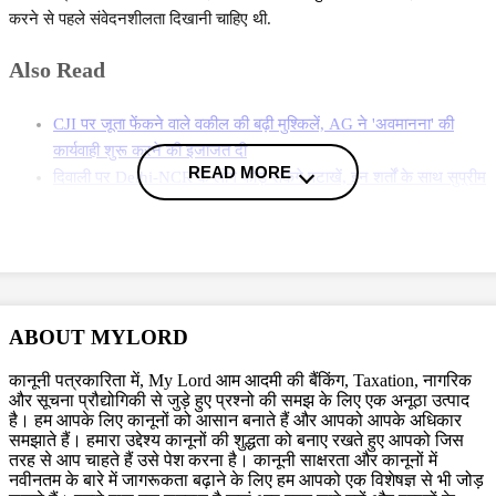
करने से पहले संवेदनशीलता दिखानी चाहिए थी.
Also Read
CJI पर जूता फेंकने वाले वकील की बढ़ी मुश्किलें, AG ने 'अवमानना' की
कार्यवाही शुरू करने की इजाजत दी
READ MORE
दिवाली पर Delhi-NCR के लोग फोड़ सकेंगे पटाखें, इन शर्तों के साथ सुप्रीम
कोर्ट ने दी ये इजाजत
बिहार विधानसभा चुनाव लड़ने के लिए अंतरिम जमानत की मांग, शरजील इमाम
ने Delhi Court से याचिका वापस ली, अब सुप्रीम कोर्ट जाएंगे
More News
ABOUT MYLORD
जस्टिस ओका ने कहा,
कानूनी पत्रकारिता में, My Lord आम आदमी की बैंकिंग, Taxation, नागरिक
और सूचना प्रौद्योगिकी से जुड़े हुए प्रश्नो की समझ के लिए एक अनूठा उत्पाद
"यही समस्या है - अब किसी के मन में रचनात्मकता के लिए कोई
है। हम आपके लिए कानूनों को आसान बनाते हैं और आपको आपके अधिकार
सम्मान नहीं है. अगर आप इसे सीधे तौर पर पढ़ें, तो यह कहता है
समझाते हैं। हमारा उद्देश्य कानूनों की शुद्धता को बनाए रखते हुए आपको जिस
कि भले ही आप अन्याय सहें, इसे प्यार से सहें, भले ही लोग मरें,
तरह से आप चाहते हैं उसे पेश करना है। कानूनी साक्षरता और कानूनों में
हम इसे स्वीकार करेंगे."
नवीनतम के बारे में जागरूकता बढ़ाने के लिए हम आपको एक विशेषज्ञ से भी जोड़