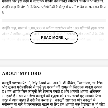
भुगतान और इस संदर्भ में स्टार्टअप परिवेश की मजबूत सफलता के बारे में भी बात की.
उन्होंने कहा कि देश ने डिजिटल प्रौद्योगिकी के क्षेत्र में अपनी शक्ति का प्रदर्शन किया
है.
उन्होंने कहा, भारत में 1,00,000 से अधिक स्टार्टअप और 108 यूनिकॉर्न (एक अरब
डॉलर से अधिक मूल्यांकन वाले स्टार्टअप) हैं. कांत ने स्टार्टअप और उद्यमियों के लिये
READ MORE
स्व-नियमन और बेहतर संचालन व्यवस्था की जरूरत भी बताई. उन्होंने कहा, ‘‘...आज
का स्टार्टअप कल फॉर्च्यून 500 कंपनी होगी. इसलिए वित्तीय स्तर पर सूझ-बूझ के साथ
कदम और संचालन व्यवस्था का मुद्दा महत्वपूर्ण है.’’
Topics
Empower startups
Indian Startups
startups
ABOUT MYLORD
Trending in Hindi
कानूनी पत्रकारिता में, My Lord आम आदमी की बैंकिंग, Taxation, नागरिक
और सूचना प्रौद्योगिकी से जुड़े हुए प्रश्नो की समझ के लिए एक अनूठा उत्पाद
है। हम आपके लिए कानूनों को आसान बनाते हैं और आपको आपके अधिकार
समझाते हैं। हमारा उद्देश्य कानूनों की शुद्धता को बनाए रखते हुए आपको जिस
तरह से आप चाहते हैं उसे पेश करना है। कानूनी साक्षरता और कानूनों में
नवीनतम के बारे में जागरूकता बढ़ाने के लिए हम आपको एक विशेषज्ञ से भी जोड़