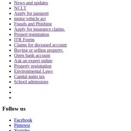
News and updates
NCLT
Apply for passport
motor vehicle act
Frauds and Phishing
Apply for insurance claims.
बिहार विधानसभा चुनाव लड़ने के लिए अंतरिम जमानत
Propert registration
की मांग, शरजील इमाम ने Delhi Court से याचिका
ITR Forms
वापस ली, अब सुप्रीम कोर्ट जाएंगे
Claims for deceased account
Buying or selling property.
Open bank account
Ask an expert online
Property registration
Environmental Laws
Capital gains tax
School admissions
थानों में लोगों की मौत के मामले में सुप्रीम कोर्ट सख्त,
पुलिस स्टेशन में CCTV नहीं होने पर राजस्थान
सरकार से मांगा जवाब
Follow us
Facebook
Pinterest
Youtube