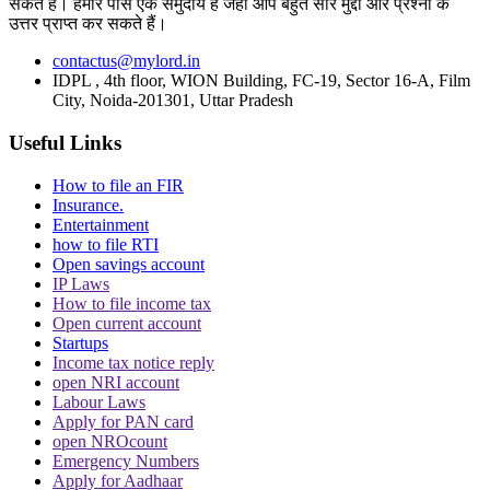
सकते हैं। हमारे पास एक समुदाय है जहां आप बहुत सारे मुद्दों और प्रश्नों के
CJI पर जूता फेंकने वाले वकील की बढ़ी मुश्किलें, AG
उत्तर प्राप्त कर सकते हैं।
ने 'अवमानना' की कार्यवाही शुरू करने की इजाजत दी
contactus@mylord.in
IDPL , 4th floor, WION Building, FC-19, Sector 16-A, Film
City, Noida-201301, Uttar Pradesh
Useful Links
How to file an FIR
Insurance.
पर्सनैलिटी राइट्स मामले में ऋतिक रोशन को मिली
Entertainment
Delhi HC को बड़ी राहत, कहा- ऑनलाइन प्लेटफॉर्म्स
how to file RTI
को ऐसे पोस्ट हटाने होंगे
Open savings account
IP Laws
How to file income tax
Open current account
Startups
Income tax notice reply
open NRI account
Labour Laws
दिवाली पर Delhi-NCR के लोग फोड़ सकेंगे पटाखें,
Apply for PAN card
इन शर्तों के साथ सुप्रीम कोर्ट ने दी ये इजाजत
open NROcount
Emergency Numbers
Apply for Aadhaar