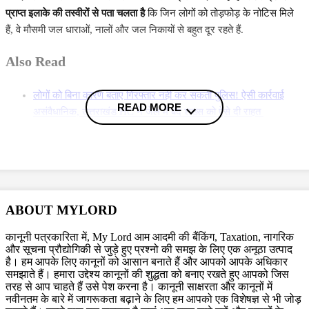
प्राप्त इलाके की तस्वीरों से पता चलता है
कि जिन लोगों को तोड़फोड़ के नोटिस मिले
हैं, वे मौसमी जल धाराओं, नालों और जल निकायों से बहुत दूर रहते हैं.
Also Read
लोगों को बिना कारण बताए गिरफ्तार नहीं कर सकती पुलिस! ऐसी कार्रवाई
READ MORE
असंवैधानिक, उत्तराखंड HC ने जेल में बंद शख्स को ऐसे दी राहत
ड्राइवर की लापरवाही बता इंश्योरेंस के पैसे देने से मना नहीं कर सकती बीमा
कंपनियां, उत्तराखंड HC की दो टूक
घर के अंदर शौचालय का नहीं होना नामांकन रद्द करने का वैध आधार नहीं:
उत्तराखंड हाई कोर्ट ने पंचायत चुनाव लड़ने को इच्छुक महिला को दी राहत
More News
ABOUT MYLORD
(खबर एजेंसी इनपुट से है)
कानूनी पत्रकारिता में, My Lord आम आदमी की बैंकिंग, Taxation, नागरिक
और सूचना प्रौद्योगिकी से जुड़े हुए प्रश्नो की समझ के लिए एक अनूठा उत्पाद
है। हम आपके लिए कानूनों को आसान बनाते हैं और आपको आपके अधिकार
समझाते हैं। हमारा उद्देश्य कानूनों की शुद्धता को बनाए रखते हुए आपको जिस
Topics
तरह से आप चाहते हैं उसे पेश करना है। कानूनी साक्षरता और कानूनों में
नवीनतम के बारे में जागरूकता बढ़ाने के लिए हम आपको एक विशेषज्ञ से भी जोड़
Uttarakhand High Court
Property Demolition
Uttarakhand HC