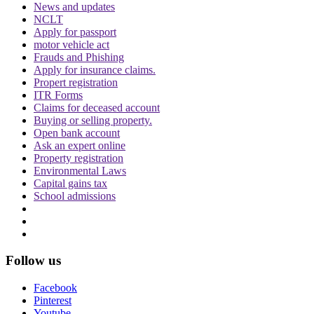
News and updates
NCLT
Apply for passport
motor vehicle act
दिवाली पर Delhi-NCR के लोग फोड़ सकेंगे पटाखें,
Frauds and Phishing
इन शर्तों के साथ सुप्रीम कोर्ट ने दी ये इजाजत
Apply for insurance claims.
Propert registration
ITR Forms
Claims for deceased account
Buying or selling property.
Open bank account
Ask an expert online
Property registration
Environmental Laws
बिहार विधानसभा चुनाव लड़ने के लिए अंतरिम जमानत
Capital gains tax
की मांग, शरजील इमाम ने Delhi Court से याचिका
School admissions
वापस ली, अब सुप्रीम कोर्ट जाएंगे
Follow us
Facebook
Pinterest
थानों में लोगों की मौत के मामले में सुप्रीम कोर्ट सख्त,
Youtube