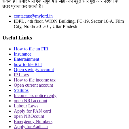
सकते हैं। हमारे पास एक समुदाय है जहां आप बहुत सारे मुद्दों और प्रश्नों के
उत्तर प्राप्त कर सकते हैं।
Trending in Hindi
contactus@mylord.in
IDPL , 4th floor, WION Building, FC-19, Sector 16-A, Film
City, Noida-201301, Uttar Pradesh
Useful Links
CJI पर जूता फेंकने वाले वकील की बढ़ी मुश्किलें, AG
How to file an FIR
ने 'अवमानना' की कार्यवाही शुरू करने की इजाजत दी
Insurance.
Entertainment
how to file RTI
Open savings account
IP Laws
How to file income tax
Open current account
Startups
Income tax notice reply
पर्सनैलिटी राइट्स मामले में ऋतिक रोशन को मिली
open NRI account
Delhi HC को बड़ी राहत, कहा- ऑनलाइन प्लेटफॉर्म्स
Labour Laws
Apply for PAN card
को ऐसे पोस्ट हटाने होंगे
open NROcount
Emergency Numbers
Apply for Aadhaar