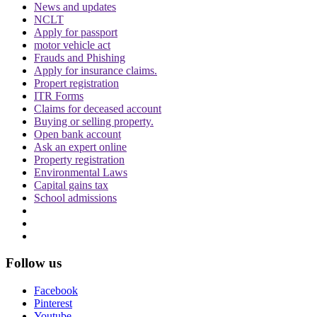
News and updates
NCLT
Apply for passport
motor vehicle act
Frauds and Phishing
Apply for insurance claims.
Propert registration
ITR Forms
बिहार विधानसभा चुनाव लड़ने के लिए अंतरिम जमानत
Claims for deceased account
की मांग, शरजील इमाम ने Delhi Court से याचिका
Buying or selling property.
वापस ली, अब सुप्रीम कोर्ट जाएंगे
Open bank account
Ask an expert online
Property registration
Environmental Laws
Capital gains tax
School admissions
थानों में लोगों की मौत के मामले में सुप्रीम कोर्ट सख्त,
पुलिस स्टेशन में CCTV नहीं होने पर राजस्थान
सरकार से मांगा जवाब
Follow us
Facebook
Pinterest
Youtube