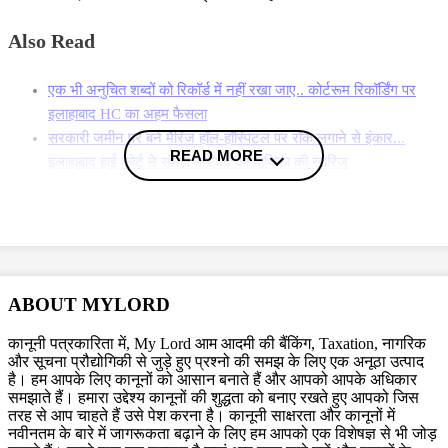
Also Read
एक भी अनुचित शब्दों को रिकॉर्ड में नहीं रखा जाए.. कोर्टरूम रिकॉर्डिंग पर
इलाहाबाद HC का अहम फैसला
सरकारी जमीन पर बने मैरिज हॉल-हॉस्पिटल पर रोक लगाने से इंकार...
READ MORE
इलाहाबाद हाई कोर्ट ने संभल मस्जिद की याचिका की खारिज
फाइलों के पन्ने पलटने में लार के इस्तेमाल पर रोक... इलाहाबाद हाई कोर्ट ने
रजिस्ट्री को दिया ये सख्त निर्देश
More News
Topics
ABOUT MYLORD
Allahabad HC
UP anti conversion law
कानूनी पत्रकारिता में, My Lord आम आदमी की बैंकिंग, Taxation, नागरिक
और सूचना प्रौद्योगिकी से जुड़े हुए प्रश्नो की समझ के लिए एक अनूठा उत्पाद
Trending in Hindi
है। हम आपके लिए कानूनों को आसान बनाते हैं और आपको आपके अधिकार
समझाते हैं। हमारा उद्देश्य कानूनों की शुद्धता को बनाए रखते हुए आपको जिस
तरह से आप चाहते हैं उसे पेश करना है। कानूनी साक्षरता और कानूनों में
नवीनतम के बारे में जागरूकता बढ़ाने के लिए हम आपको एक विशेषज्ञ से भी जोड़