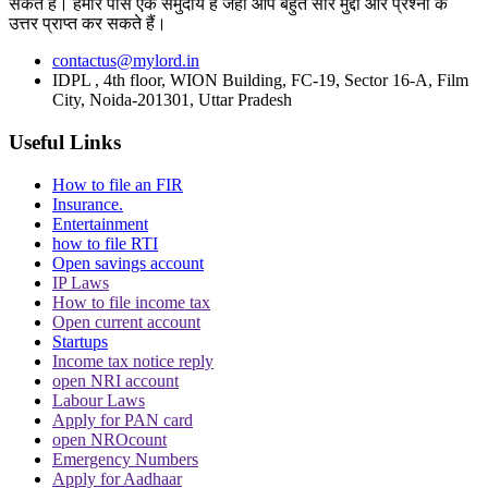
सकते हैं। हमारे पास एक समुदाय है जहां आप बहुत सारे मुद्दों और प्रश्नों के
उत्तर प्राप्त कर सकते हैं।
CJI पर जूता फेंकने वाले वकील की बढ़ी मुश्किलें, AG
contactus@mylord.in
IDPL , 4th floor, WION Building, FC-19, Sector 16-A, Film
ने 'अवमानना' की कार्यवाही शुरू करने की इजाजत दी
City, Noida-201301, Uttar Pradesh
Useful Links
How to file an FIR
Insurance.
Entertainment
how to file RTI
पर्सनैलिटी राइट्स मामले में ऋतिक रोशन को मिली
Open savings account
Delhi HC को बड़ी राहत, कहा- ऑनलाइन प्लेटफॉर्म्स
IP Laws
को ऐसे पोस्ट हटाने होंगे
How to file income tax
Open current account
Startups
Income tax notice reply
open NRI account
Labour Laws
Apply for PAN card
open NROcount
दिवाली पर Delhi-NCR के लोग फोड़ सकेंगे पटाखें,
Emergency Numbers
इन शर्तों के साथ सुप्रीम कोर्ट ने दी ये इजाजत
Apply for Aadhaar