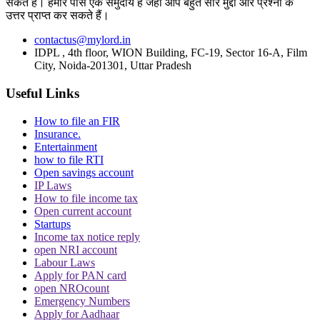
सकते हैं। हमारे पास एक समुदाय है जहां आप बहुत सारे मुद्दों और प्रश्नों के
उत्तर प्राप्त कर सकते हैं।
contactus@mylord.in
IDPL , 4th floor, WION Building, FC-19, Sector 16-A, Film
CJI पर जूता फेंकने वाले वकील की बढ़ी मुश्किलें, AG
City, Noida-201301, Uttar Pradesh
ने 'अवमानना' की कार्यवाही शुरू करने की इजाजत दी
Useful Links
How to file an FIR
Insurance.
Entertainment
how to file RTI
Open savings account
IP Laws
पर्सनैलिटी राइट्स मामले में ऋतिक रोशन को मिली
How to file income tax
Delhi HC को बड़ी राहत, कहा- ऑनलाइन प्लेटफॉर्म्स
Open current account
को ऐसे पोस्ट हटाने होंगे
Startups
Income tax notice reply
open NRI account
Labour Laws
Apply for PAN card
open NROcount
Emergency Numbers
Apply for Aadhaar
दिवाली पर Delhi-NCR के लोग फोड़ सकेंगे पटाखें,