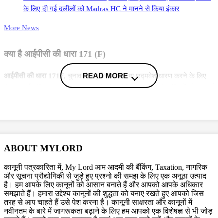
के लिए दी गई दलीलों को Madras HC ने मानने से किया इंकार
More News
क्या है आईपीसी की धारा 171 (F)
READ MORE
आईपीसी की धारा 171F,
चुनाव में अनुचित प्रभाव या छद्मवेश धारण करने के लिए
दंड का वर्णन किया गया है. इस अपराध के लिए दोषी पाए जाने वाले व्यक्तियों को एक वर्ष
तक कारावास, जुर्माना या दोनों का सामना करना पड़ सकता है. इस विनियमन का
उद्देश्य निष्पक्ष चुनावों से समझौता करने वाले जोड़-तोड़ वाले व्यवहारों को रोककर चुनावी
प्रक्रिया की अखंडता को बनाए रखना है.
ABOUT MYLORD
Topics
कानूनी पत्रकारिता में, My Lord आम आदमी की बैंकिंग, Taxation, नागरिक
Inappropriate Remarks
General Election
Naheed Hasan
और सूचना प्रौद्योगिकी से जुड़े हुए प्रश्नो की समझ के लिए एक अनूठा उत्पाद
है। हम आपके लिए कानूनों को आसान बनाते हैं और आपको आपके अधिकार
Trending in Hindi
समझाते हैं। हमारा उद्देश्य कानूनों की शुद्धता को बनाए रखते हुए आपको जिस
तरह से आप चाहते हैं उसे पेश करना है। कानूनी साक्षरता और कानूनों में
नवीनतम के बारे में जागरूकता बढ़ाने के लिए हम आपको एक विशेषज्ञ से भी जोड़