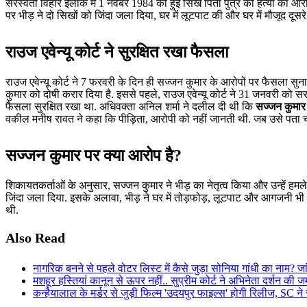
सरस्वती विहार इलाके में 1 नवंबर 1984 को हुई सिख पिता पुत्र की हत्या का आरो
पर भीड़ ने दो सिखों को जिंदा जला दिया, घर में लूटपाट की और घर में मौजूद दूस
राउज एवेन्यू कोर्ट ने सुरक्षित रखा फैसला
राउज एवेन्यू कोर्ट ने 7 फरवरी के दिन ही सज्जन कुमार के आरोपों पर फैसला 
कुमार को दोषी करार दिया है. इससे पहले, राउज एवेन्यू कोर्ट ने 31 जनवरी क
फैसला सुरक्षित रखा था. अधिवक्ता अनिल शर्मा ने दलील दी थी कि
सज्जन कुमार 
वकील मनीष रावत ने कहा कि पीड़िता, आरोपी को नहीं जानती थी. जब उसे पता च
सज्जन कुमार पर क्या आरोप है?
शिकायतकर्ताओं के अनुसार, सज्जन कुमार ने भीड़ का नेतृत्व किया और उन्हें हमले क
जिंदा जला दिया. इसके अलावा, भीड़ ने घर में तोड़फोड़, लूटपाट और आगजनी भी 
थी.
Also Read
नागरिक बनने से पहले वोटर लिस्ट में कैसे जुड़ा सोनिया गांधी का नाम? जा
मशहूर हस्तियां कानून से ऊपर नहीं.. सुप्रीम कोर्ट ने अभिनेता दर्शन की
कन्हैयालाल के मर्डर से जुड़ी फिल्म 'उदयपुर फाइल्स' होगी रिलीज, SC न