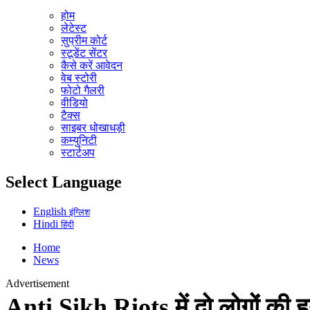
होम
लेटेस्ट
सुप्रीम कोर्ट
स्टूडेंट सेंटर
कैसे करें आवेदन
वेब स्टोरी
फोटो गैलरी
वीडियो
टैक्स
साइबर धोखाधड़ी
कम्युनिटी
स्टार्टअप
Select Language
English
इंग्लिश
Hindi
हिंदी
Home
News
Advertisement
Anti Sikh Riots में दो लोगों की हत