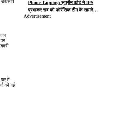
के उकसावे
Phone Tapping: सुप्रीम कोर्ट ने IPS
प्रभाकर राव को फोरेंसिक टीम के सामने
Advertisement
iCloud पासवर्ड सौंपने का आदेश, जानें क्या
लगा है आरोप?
ज्जन
 पर
रकारी
घर में
र्ज की गई