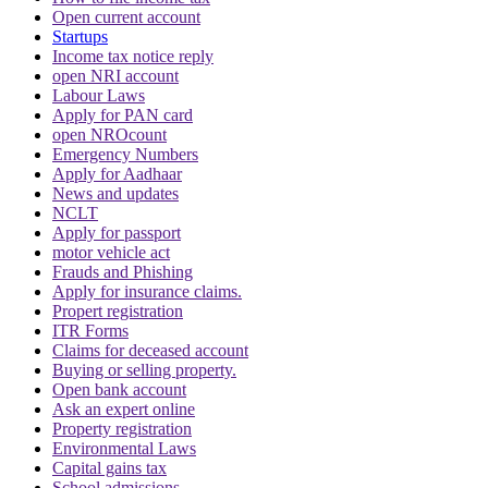
Open current account
Startups
Income tax notice reply
open NRI account
Labour Laws
Apply for PAN card
open NROcount
Emergency Numbers
Apply for Aadhaar
News and updates
NCLT
Apply for passport
motor vehicle act
Frauds and Phishing
Apply for insurance claims.
Propert registration
ITR Forms
Claims for deceased account
Buying or selling property.
Open bank account
Ask an expert online
Property registration
Environmental Laws
Capital gains tax
School admissions