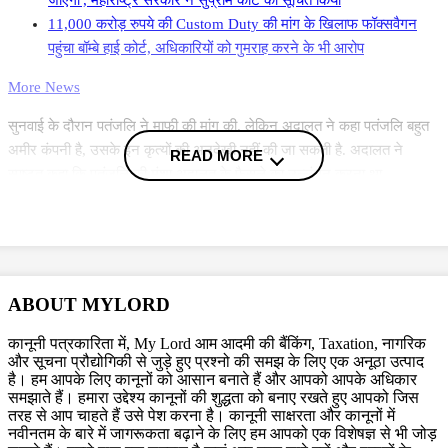
11,000 करोड़ रुपये की Custom Duty की मांग के खिलाफ फॉक्सवैगन
पहुंचा बॉम्बे हाई कोर्ट, अधिकारियों को गुमराह करने के भी आरोप
More News
सुनवाई के दौरान पतंजलि ने माफी की मांग की. लेकिन अदालत ने कहा पतंजलि बहुत
अमीर कंपनी है, उसके इन कृत्यों की अनदेखी नहीं की जा सकती है. अदालत ने
READ MORE
स्पष्टत कहा कि पतंजलि की मंशा अदालत के फैसले का उल्लंघन करना था.
इसी मामले में महीने की शुरूआत में बॉम्बे हाईकोर्ट ने पतंजलि पर 50 लाख रूपये जमा
करने को कहा था और अब चार करोड़ का फाइन लगने के बाद पतंजलि को साढ़े चार
करोड़ की पूरी राशि जमा करनी होगी.
ABOUT MYLORD
हाईकोर्ट चार करोड़ का जुर्माना लगाने के फैसले में कहा कि पतंजलि ना केवल कपूर को
कानूनी पत्रकारिता में, My Lord आम आदमी की बैंकिंग, Taxation, नागरिक
मार्केट में बेच रही थी, साथ ही उत्पादन भी कर रही थी. बॉम्बे हाईकोर्ट ने
जुर्माने की चार
और सूचना प्रौद्योगिकी से जुड़े हुए प्रश्नो की समझ के लिए एक अनूठा उत्पाद
करोड़ की राशि पतंजलि आयुर्वेद को दो हफ्ते के भीतर जमा करने
को कहा है.
है। हम आपके लिए कानूनों को आसान बनाते हैं और आपको आपके अधिकार
समझाते हैं। हमारा उद्देश्य कानूनों की शुद्धता को बनाए रखते हुए आपको जिस
तरह से आप चाहते हैं उसे पेश करना है। कानूनी साक्षरता और कानूनों में
नवीनतम के बारे में जागरूकता बढ़ाने के लिए हम आपको एक विशेषज्ञ से भी जोड़