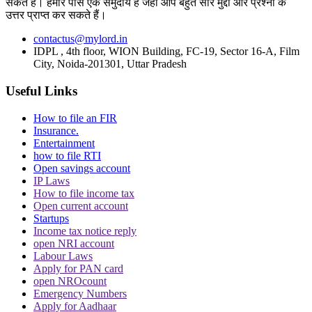
सकते हैं। हमारे पास एक समुदाय है जहां आप बहुत सारे मुद्दों और प्रश्नों के
उत्तर प्राप्त कर सकते हैं।
पूरा मामला क्या है?
contactus@mylord.in
बता दें कि बॉम्बे हाईकोर्ट मंगलम ऑर्गनिक्स बनाम पतंजलि आयुर्वेद मामले की सुनवाई के
IDPL , 4th floor, WION Building, FC-19, Sector 16-A, Film
City, Noida-201301, Uttar Pradesh
दौरान ये जुर्माना लगाया. मंगलम आयुर्वेद ने पतंजलि पर कॉपीराइट उल्लंघन का आरोप
लगाया है. सुनवाई हुई तो अगस्त 2023 में बॉम्बे हाईकोर्ट ने पतंजलि द्वारा कपूर के
Useful Links
उत्पादन पर रोक लगा दी थी. वहीं 24 जून 2024 तक पतंजलि ने अदालत को बताया
कि 49.57 लाख रूपये से ज्यादा के उत्पाद बेचे हैं.
How to file an FIR
Insurance.
अदालत ने इस रवैये पर नाराजगी जाहिर करते हुए पतंजलि के निदेशक को जेल भेजने
Entertainment
how to file RTI
की चेतावनी दे दी. हालांकि बॉम्बे हाईकोर्ट नरमी दिखाते हुए पतंजलि के निदेशक को
Open savings account
राहत दे दी है.
IP Laws
How to file income tax
Open current account
Topics
Startups
Income tax notice reply
Patanjali Infringement
Baba Ramdev
Bombay High court
Copyright
open NRI account
Infringement Case
Four Crore
Patanajali Ayurved
Labour Laws
Apply for PAN card
Trending in Hindi
open NROcount
Emergency Numbers
Apply for Aadhaar