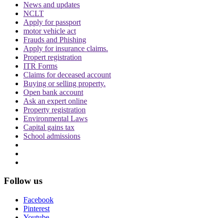
News and updates
NCLT
Apply for passport
motor vehicle act
CJI पर जूता फेंकने वाले वकील की बढ़ी मुश्किलें, AG
Frauds and Phishing
ने 'अवमानना' की कार्यवाही शुरू करने की इजाजत दी
Apply for insurance claims.
Propert registration
ITR Forms
Claims for deceased account
Buying or selling property.
Open bank account
Ask an expert online
Property registration
Environmental Laws
पर्सनैलिटी राइट्स मामले में ऋतिक रोशन को मिली
Capital gains tax
Delhi HC को बड़ी राहत, कहा- ऑनलाइन प्लेटफॉर्म्स
School admissions
को ऐसे पोस्ट हटाने होंगे
Follow us
Facebook
Pinterest
दिवाली पर Delhi-NCR के लोग फोड़ सकेंगे पटाखें,
Youtube