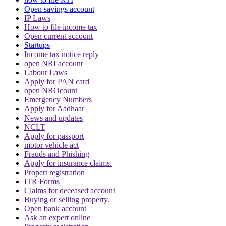
Open savings account
IP Laws
How to file income tax
Open current account
Startups
Income tax notice reply
open NRI account
Labour Laws
Apply for PAN card
open NROcount
Emergency Numbers
Apply for Aadhaar
News and updates
NCLT
Apply for passport
motor vehicle act
Frauds and Phishing
Apply for insurance claims.
Propert registration
ITR Forms
Claims for deceased account
Buying or selling property.
Open bank account
Ask an expert online