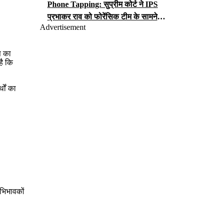
Phone Tapping: सुप्रीम कोर्ट ने IPS
प्रभाकर राव को फोरेंसिक टीम के सामने
Advertisement
iCloud पासवर्ड सौंपने का आदेश, जानें क्या
लगा है आरोप?
स का
है कि
थों का
अभिभावकों