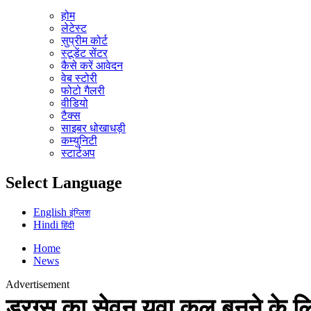
होम
लेटेस्ट
सुप्रीम कोर्ट
स्टूडेंट सेंटर
कैसे करें आवेदन
वेब स्टोरी
फोटो गैलरी
वीडियो
टैक्स
साइबर धोखाधड़ी
कम्युनिटी
स्टार्टअप
Select Language
English
इंग्लिश
Hindi
हिंदी
Home
News
Advertisement
ड्रग्स का सेवन युवा कूल बनने के लि