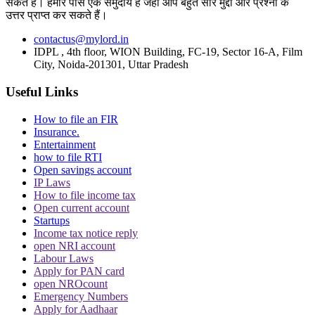
सकते हैं। हमारे पास एक समुदाय है जहां आप बहुत सारे मुद्दों और प्रश्नों के
उत्तर प्राप्त कर सकते हैं।
CJI पर जूता फेंकने वाले वकील की बढ़ी मुश्किलें, AG
contactus@mylord.in
IDPL , 4th floor, WION Building, FC-19, Sector 16-A, Film
ने 'अवमानना' की कार्यवाही शुरू करने की इजाजत दी
City, Noida-201301, Uttar Pradesh
Useful Links
How to file an FIR
Insurance.
Entertainment
how to file RTI
पर्सनैलिटी राइट्स मामले में ऋतिक रोशन को मिली
Open savings account
Delhi HC को बड़ी राहत, कहा- ऑनलाइन प्लेटफॉर्म्स
IP Laws
को ऐसे पोस्ट हटाने होंगे
How to file income tax
Open current account
Startups
Income tax notice reply
open NRI account
Labour Laws
Apply for PAN card
open NROcount
दिवाली पर Delhi-NCR के लोग फोड़ सकेंगे पटाखें,
Emergency Numbers
इन शर्तों के साथ सुप्रीम कोर्ट ने दी ये इजाजत
Apply for Aadhaar