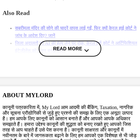
Also Read
सबरीमला मंदिर की सोने की चादरें वापस लाई गईं, फिर क्यों केरल हाई कोर्ट ने
जांच के आदेश दिए? जानें
जिला अदालतों को AI की हेल्प लेने पर रोक, केरल हाई कोर्ट ने आर्टिफिशियल
READ MORE
इंटेजीलेंस को लेकर बनाई नीति
शादी का झूठा वादा कर बनाया यौन संबंध, शादीशुदा महिला को ये आरोप लगाने
का हक नहीं! आरोपी को जमानत देते हुए Kerala HC ने कहा ऐसा
More News
Topics
ABOUT MYLORD
Kerala HC
कानूनी पत्रकारिता में, My Lord आम आदमी की बैंकिंग, Taxation, नागरिक
और सूचना प्रौद्योगिकी से जुड़े हुए प्रश्नो की समझ के लिए एक अनूठा उत्पाद
Trending in Hindi
है। हम आपके लिए कानूनों को आसान बनाते हैं और आपको आपके अधिकार
समझाते हैं। हमारा उद्देश्य कानूनों की शुद्धता को बनाए रखते हुए आपको जिस
तरह से आप चाहते हैं उसे पेश करना है। कानूनी साक्षरता और कानूनों में
नवीनतम के बारे में जागरूकता बढ़ाने के लिए हम आपको एक विशेषज्ञ से भी जोड़