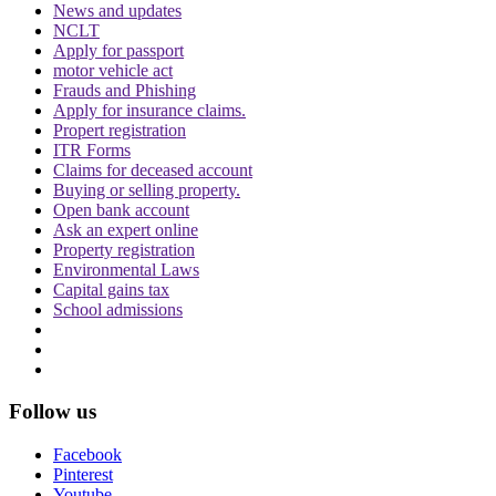
News and updates
NCLT
Apply for passport
motor vehicle act
Frauds and Phishing
Apply for insurance claims.
Propert registration
ITR Forms
बिहार विधानसभा चुनाव लड़ने के लिए अंतरिम जमानत
Claims for deceased account
की मांग, शरजील इमाम ने Delhi Court से याचिका
Buying or selling property.
वापस ली, अब सुप्रीम कोर्ट जाएंगे
Open bank account
Ask an expert online
Property registration
Environmental Laws
Capital gains tax
School admissions
थानों में लोगों की मौत के मामले में सुप्रीम कोर्ट सख्त,
पुलिस स्टेशन में CCTV नहीं होने पर राजस्थान
सरकार से मांगा जवाब
Follow us
Facebook
Pinterest
Youtube