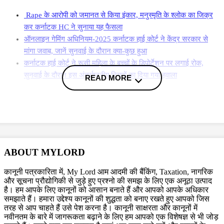
Rape के आरोपी को जमानत से किया इंकार, मनुस्मृति के श्लोक का जिक्र
कर कर्नाटक HC ने सुनाया यह फैसला
ऑनलाइन गेमिंग अधिनियम-2025 कर्नाटक हाई कोर्ट ने केंद्र सरकार से
मांगा जवाब, जानें सुनवाई के दौरान क्या-कुछ हुआ
कर्नाटक हाई कोर्ट ने रूसी महिला के बच्चों के डिपोर्टेशन पर लगाई रोक,
सुनवाई के दौरान इस अंतर्राष्ट्रीय नियमों का दिया गया हवाला
READ MORE
More News
क्या है मामला?
MUDA Scam मामले में सिद्धारमैया पर आरोप है कि उन्होंने अपनी पत्नी पार्वती को
ABOUT MYLORD
14 साइटों का अवैध आवंटन किया. सिद्धारमैया, उनकी पत्नी, साले बी एम मल्लीकर्जुन
स्वामी, और अन्य को लोकायुक्त पुलिस द्वारा
27 सितंबर 2024 को दर्ज की गई
कानूनी पत्रकारिता में, My Lord आम आदमी की बैंकिंग, Taxation, नागरिक
प्राथमिकी में नामित किया गया है. यह प्राथमिकी विशेष अदालत (MP-MLA Court)
और सूचना प्रौद्योगिकी से जुड़े हुए प्रश्नो की समझ के लिए एक अनूठा उत्पाद
है। हम आपके लिए कानूनों को आसान बनाते हैं और आपको आपके अधिकार
के आदेश पर दर्ज की गई थी, जो पूर्व और निर्वाचित सांसदों/विधायकों से संबंधित
समझाते हैं। हमारा उद्देश्य कानूनों की शुद्धता को बनाए रखते हुए आपको जिस
आपराधिक मामलों को देखती है.
30 सितंबर को,
ईडी ने एक प्रवर्तन मामला सूचना
तरह से आप चाहते हैं उसे पेश करना है। कानूनी साक्षरता और कानूनों में
रिपोर्ट (ECIR) दर्ज की, जिसमें मुख्यमंत्री और अन्य के खिलाफ लोकायुक्त की
नवीनतम के बारे में जागरूकता बढ़ाने के लिए हम आपको एक विशेषज्ञ से भी जोड़