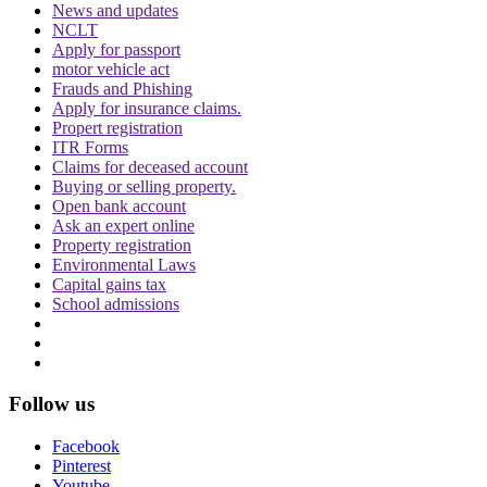
News and updates
प्रावधान करती है, जिनकी अविकसित भूमि आवासीय लेआउट बनाने के लिए
NCLT
अधिग्रहित की गई थी.
Apply for passport
motor vehicle act
(खबर पीटीआई इनपुट से है)
Frauds and Phishing
Apply for insurance claims.
Propert registration
Topics
ITR Forms
Claims for deceased account
MUDA SCAM
ED Summon
karnataka HC
MUDA Scam
Buying or selling property.
Open bank account
Trending in Hindi
Ask an expert online
Property registration
Environmental Laws
Capital gains tax
School admissions
CJI पर जूता फेंकने वाले वकील की बढ़ी मुश्किलें, AG
ने 'अवमानना' की कार्यवाही शुरू करने की इजाजत दी
Follow us
Facebook
Pinterest
Youtube