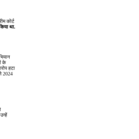
रीम कोर्ट
 किया था.
अभियान
ं के
 आरोप हटा
से 2024
ो
न्हें