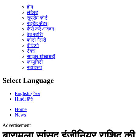
होम
लेटेस्ट
सुप्रीम कोर्ट
स्टूडेंट सेंटर
कैसे करें आवेदन
वेब स्टोरी
फोटो गैलरी
वीडियो
टैक्स
साइबर धोखाधड़ी
कम्युनिटी
स्टार्टअप
Select Language
English
इंग्लिश
Hindi
हिंदी
Home
News
Advertisement
बारामुला सांसद इंजीनियर राशिद क