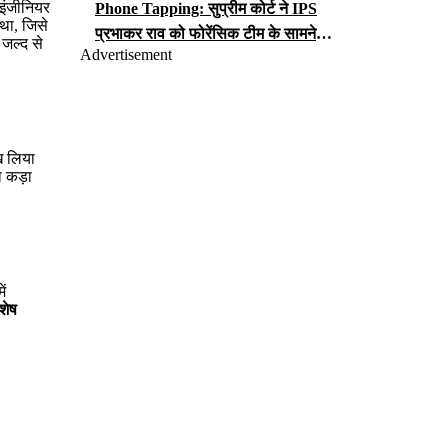
 इंजीनियर
Phone Tapping: सुप्रीम कोर्ट ने IPS
था, जिसे
प्रभाकर राव को फोरेंसिक टीम के सामने
 जल्द से
Advertisement
iCloud पासवर्ड सौंपने का आदेश, जानें क्या
लगा है आरोप?
ख लिया
ा कड़ा
ें
शेष