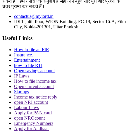
सकते हैं। हमारे पास एक समुदाय है जहां आप बहुत सारे मुद्दों और प्रश्नों के
उत्तर प्राप्त कर सकते हैं।
दावा किया था कि निवासियों को बेदखली का पूर्व नोटिस नहीं दिया गया. उसने कहा था
कि पर्यावरण संबंधी चिंताओं के नाम पर झुग्गी बस्ती ढहाई गई और डीडीए निवासियों को
contactus@mylord.in
कोई अस्थायी आश्रय या उचित आवास उपलब्ध कराने में विफल रहा. हाई कोर्ट ने
IDPL , 4th floor, WION Building, FC-19, Sector 16-A, Film
City, Noida-201301, Uttar Pradesh
याचिकाकर्ता यूनियन के याचिका दायर करने के अधिकार पर सवाल उठाया और कहा
कि कई मौकों पर कुछ सदस्य वापस लौट आए, फिर से कब्जा कर लिया और बेदखल
Useful Links
किए जाने के बाद भी विवादित क्षेत्र में रहना जारी रखा.
How to file an FIR
(खबर पीटीआई इनपुट से है)
Insurance.
Entertainment
how to file RTI
Open savings account
IP Laws
How to file income tax
Topics
Open current account
Slum Demolition
Delhi HC
Judge Dharmesh Sharma
Startups
Income tax notice reply
Trending in Hindi
open NRI account
Labour Laws
Apply for PAN card
open NROcount
Emergency Numbers
Apply for Aadhaar