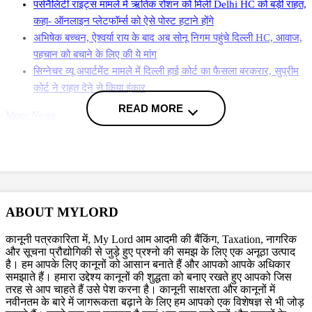
पर्सनैलिटी राइट्स मामले में ऋतिक रोशन को मिली Delhi HC को बड़ी राहत,
कहा- ऑनलाइन प्लेटफॉर्म्स को ऐसे पोस्ट हटाने होंगे
अभिषेक बच्चन, ऐश्वर्या राय के बाद अब सोनू निगम पहुंचे दिल्ली HC, आवाज,
पहचान को बचाने के लिए की ये मांग
सिग्नेचर व्यू अपार्टमेंट मामले में दिल्ली हाई कोर्ट का फैसला बरकरार, सुप्रीम
कोर्ट ने राहत देने से किया इंकार
READ MORE
More News
हाई कोर्ट ने कहा कि क्षेत्र में अतिक्रमण के कारण पानी का प्राकृतिक प्रवाह बाधित हो
रहा है और विशेषज्ञों के मुताबिक, दिल्ली में बार-बार आने वाली बाढ़ का मुख्य कारण नालों
और नदी तल पर बसाई गई ऐसी अवैध बस्तियां हैं. अदालत ने याचिका को खारिज करते
हुए याचिकाकर्ता पर 10,000 रुपये का जुर्माना लगाया.
ABOUT MYLORD
कानूनी पत्रकारिता में, My Lord आम आदमी की बैंकिंग, Taxation, नागरिक
याचिकाकर्ताओं ने क्या दावा किया?
और सूचना प्रौद्योगिकी से जुड़े हुए प्रश्नो की समझ के लिए एक अनूठा उत्पाद
है। हम आपके लिए कानूनों को आसान बनाते हैं और आपको आपके अधिकार
समझाते हैं। हमारा उद्देश्य कानूनों की शुद्धता को बनाए रखते हुए आपको जिस
याचिका में दावा किया गया था कि धोबी घाट झुग्गी बस्ती 1990 के दशक से अस्तित्व में
तरह से आप चाहते हैं उसे पेश करना है। कानूनी साक्षरता और कानूनों में
है, लेकिन 23 सितंबर 2020 को पुलिस ने इसके निवासियों को अगले दिन प्रस्तावित
नवीनतम के बारे में जागरूकता बढ़ाने के लिए हम आपको एक विशेषज्ञ से भी जोड़
ध्वस्तीकरण के कारण अपने आश्रय खाली करने का निर्देश दिया था. याचिकाकर्ता ने