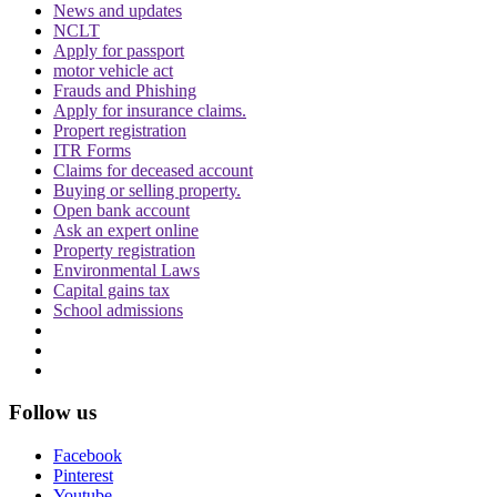
News and updates
न्यायालय के पांच सितंबर, 2023 के आदेश को चुनौती देते हुए शीर्ष अदालत का रुख
NCLT
किया, जिसमें मानहानि की कार्यवाही को रद्द करने से इनकार कर दिया गया था. शीर्ष
Apply for passport
अदालत ने मामले पर सुनवाई करते हुए सितंबर 2023 में मुरुगन के खिलाफ आपराधिक
motor vehicle act
Frauds and Phishing
मानहानि के मामले में कार्यवाही पर रोक लगा दी थी.
Apply for insurance claims.
Propert registration
ITR Forms
Topics
Claims for deceased account
Defamation Case
Central minister murugan
MY Lord
mylord Hindi
Buying or selling property.
Supreme Court
Open bank account
Ask an expert online
Trending in Hindi
Property registration
Environmental Laws
Capital gains tax
School admissions
CJI पर जूता फेंकने वाले वकील की बढ़ी मुश्किलें, AG
Follow us
ने 'अवमानना' की कार्यवाही शुरू करने की इजाजत दी
Facebook
Pinterest
Youtube