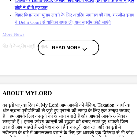
दिवाली पर Delhi-NCR के लोग फोड़ सकेंगे पटाखें, इन शर्तों के साथ सुप्रीम
कोर्ट ने दी ये इजाजत
बिहार विधानसभा चुनाव लड़ने के लिए अंतरिम जमानत की मांग, शरजील इमाम
ने Delhi Court से याचिका वापस ली, अब सुप्रीम कोर्ट जाएंगे
More News
पीठ ने केन्द्रीय मंत्री से पूछा,
READ MORE
‘‘क्या आप यह बयान देने को तैयार हैं कि आपकी मानहानि करने
की कोई मंशा नहीं थी?’’
ट्रस्ट की ओर से पेश वकील ने कहा कि पद पर आसीन व्यक्ति को जवाबदेह होना
चाहिए.
ABOUT MYLORD
पीठ ने कहा,
कानूनी पत्रकारिता में, My Lord आम आदमी की बैंकिंग, Taxation, नागरिक
और सूचना प्रौद्योगिकी से जुड़े हुए प्रश्नो की समझ के लिए एक अनूठा उत्पाद
है। हम आपके लिए कानूनों को आसान बनाते हैं और आपको आपके अधिकार
समझाते हैं। हमारा उद्देश्य कानूनों की शुद्धता को बनाए रखते हुए आपको जिस
‘‘जब ​​आप राजनीति में प्रवेश करते हैं, तो आपको सभी प्रकार
तरह से आप चाहते हैं उसे पेश करना है। कानूनी साक्षरता और कानूनों में
की अवांछित, अनावश्यक टिप्पणी के लिए तैयार रहना चाहिए.’’
नवीनतम के बारे में जागरूकता बढ़ाने के लिए हम आपको एक विशेषज्ञ से भी जोड़