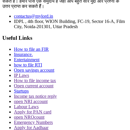
सकते हैं। हमारे पास एक समुदाय है जहां आप बहुत सारे मुद्दों और प्रश्नों के
उत्तर प्राप्त कर सकते हैं।
contactus@mylord.in
IDPL , 4th floor, WION Building, FC-19, Sector 16-A, Film
City, Noida-201301, Uttar Pradesh
CJI पर जूता फेंकने वाले वकील की बढ़ी मुश्किलें, AG
ने 'अवमानना' की कार्यवाही शुरू करने की इजाजत दी
Useful Links
How to file an FIR
Insurance.
Entertainment
how to file RTI
Open savings account
IP Laws
How to file income tax
पर्सनैलिटी राइट्स मामले में ऋतिक रोशन को मिली
Open current account
Delhi HC को बड़ी राहत, कहा- ऑनलाइन प्लेटफॉर्म्स
Startups
को ऐसे पोस्ट हटाने होंगे
Income tax notice reply
open NRI account
Labour Laws
Apply for PAN card
open NROcount
Emergency Numbers
Apply for Aadhaar