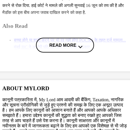
करने से रोक दिया. हाई कोर्ट ने मामले की अगली सुनवाई 16 जून को तय की है और
मैडॉक को इस बीच अपना जवाब दाखिल करने को कहा है.
Also Read
बच्चा होने या शादी करने पर भी रद्द नहीं होगा POCSO के तहत दर्ज मामला...
READ MORE
मुंबई HC ने आरोपी पति को राहत देने से किया इंकार
दिल्ली और बॉम्बे HC को बम से उड़ाने की धमकी किसने दी, इस साजिश के
पीछे किसका हाथ? पुलिस ने दिया ये बड़ा अपडेट
अब कबूतरों को दाना डालने वाले लोगों की खैर नहीं! पकड़े गए तो जेल जाना
भी पड़ सकता है, Bombay HC ने क्यों दिया ये आदेश
More News
ABOUT MYLORD
कानूनी पत्रकारिता में, My Lord आम आदमी की बैंकिंग, Taxation, नागरिक
Topics
और सूचना प्रौद्योगिकी से जुड़े हुए प्रश्नो की समझ के लिए एक अनूठा उत्पाद
Actor Rajkumar Rao
Bombay HC
है। हम आपके लिए कानूनों को आसान बनाते हैं और आपको आपके अधिकार
समझाते हैं। हमारा उद्देश्य कानूनों की शुद्धता को बनाए रखते हुए आपको जिस
Trending in Hindi
तरह से आप चाहते हैं उसे पेश करना है। कानूनी साक्षरता और कानूनों में
नवीनतम के बारे में जागरूकता बढ़ाने के लिए हम आपको एक विशेषज्ञ से भी जोड़