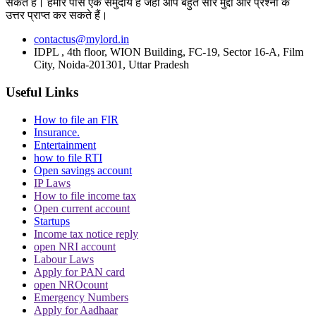
सकते हैं। हमारे पास एक समुदाय है जहां आप बहुत सारे मुद्दों और प्रश्नों के
इन शर्तों के साथ सुप्रीम कोर्ट ने दी ये इजाजत
उत्तर प्राप्त कर सकते हैं।
contactus@mylord.in
IDPL , 4th floor, WION Building, FC-19, Sector 16-A, Film
City, Noida-201301, Uttar Pradesh
Useful Links
बिहार विधानसभा चुनाव लड़ने के लिए अंतरिम जमानत
How to file an FIR
की मांग, शरजील इमाम ने Delhi Court से याचिका
Insurance.
Entertainment
वापस ली, अब सुप्रीम कोर्ट जाएंगे
how to file RTI
Open savings account
IP Laws
How to file income tax
Open current account
Startups
Income tax notice reply
थानों में लोगों की मौत के मामले में सुप्रीम कोर्ट सख्त,
open NRI account
पुलिस स्टेशन में CCTV नहीं होने पर राजस्थान
Labour Laws
Apply for PAN card
सरकार से मांगा जवाब
open NROcount
Emergency Numbers
Apply for Aadhaar