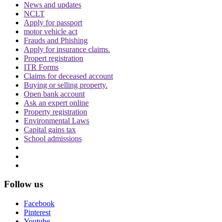
News and updates
NCLT
Apply for passport
motor vehicle act
Phone Tapping: सुप्रीम कोर्ट ने IPS प्रभाकर राव
Frauds and Phishing
को फोरेंसिक टीम के सामने iCloud पासवर्ड सौंपने का
Apply for insurance claims.
Advertisement
Propert registration
आदेश, जानें क्या लगा है आरोप?
ITR Forms
Claims for deceased account
Buying or selling property.
Open bank account
Ask an expert online
Property registration
Environmental Laws
Capital gains tax
School admissions
Follow us
Facebook
Pinterest
Youtube