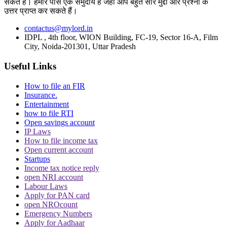
सकते हैं। हमारे पास एक समुदाय है जहां आप बहुत सारे मुद्दों और प्रश्नों के
MLA Abbas Ansari
Abbas Ansari
Allahabad High Court
Bail plea
उत्तर प्राप्त कर सकते हैं।
Gangster Act
contactus@mylord.in
Trending in Hindi
IDPL , 4th floor, WION Building, FC-19, Sector 16-A, Film
City, Noida-201301, Uttar Pradesh
Useful Links
How to file an FIR
Insurance.
CJI पर जूता फेंकने वाले वकील की बढ़ी मुश्किलें, AG
Entertainment
how to file RTI
ने 'अवमानना' की कार्यवाही शुरू करने की इजाजत दी
Open savings account
IP Laws
How to file income tax
Open current account
Startups
Income tax notice reply
open NRI account
Labour Laws
पर्सनैलिटी राइट्स मामले में ऋतिक रोशन को मिली
Apply for PAN card
open NROcount
Delhi HC को बड़ी राहत, कहा- ऑनलाइन प्लेटफॉर्म्स
Emergency Numbers
को ऐसे पोस्ट हटाने होंगे
Apply for Aadhaar