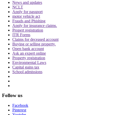
News and updates
NCLT
Apply for passport
motor vehicle act
Frauds and Phishing
Apply for insurance claims.
दिवाली पर Delhi-NCR के लोग फोड़ सकेंगे पटाखें,
Propert registration
ITR Forms
इन शर्तों के साथ सुप्रीम कोर्ट ने दी ये इजाजत
Claims for deceased account
Buying or selling property.
Open bank account
Ask an expert online
Property registration
Environmental Laws
Capital gains tax
School admissions
बिहार विधानसभा चुनाव लड़ने के लिए अंतरिम जमानत
की मांग, शरजील इमाम ने Delhi Court से याचिका
वापस ली, अब सुप्रीम कोर्ट जाएंगे
Follow us
Facebook
Pinterest
Youtube