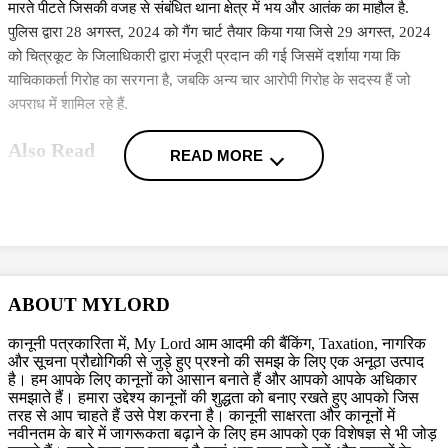
मारते पीटते जिसकी वजह से संबंधित थाना क्षेत्र में भय और आतंक का माहौल है.
पुलिस द्वारा 28 अगस्त, 2024 को गैंग चार्ट तैयार किया गया जिसे 29 अगस्त, 2024
को चित्रकूट के जिलाधिकारी द्वारा मंजूरी प्रदान की गई जिसमें दर्शाया गया कि
याचिकाकर्ता गिरोह का सरगना है, जबकि अन्य चार आरोपी गिरोह के सदस्य हैं जो
अपराध में शामिल रहे हैं.
Also Read
READ MORE
बिहार विधानसभा चुनाव लड़ने के लिए अंतरिम जमानत की मांग, शरजील इमाम
ने Delhi Court से याचिका वापस ली, अब सुप्रीम कोर्ट जाएंगे
आंध्र प्रदेश कोर्ट ने IPS को जमानत देने से किया इंकार, सरकारी धन का
दुरुपयोग करने से जुड़ा मामला
Rape के आरोपी को जमानत से किया इंकार, मनुस्मृति के श्लोक का जिक्र
ABOUT MYLORD
कर कर्नाटक HC ने सुनाया यह फैसला
कानूनी पत्रकारिता में, My Lord आम आदमी की बैंकिंग, Taxation, नागरिक
More News
और सूचना प्रौद्योगिकी से जुड़े हुए प्रश्नो की समझ के लिए एक अनूठा उत्पाद
है। हम आपके लिए कानूनों को आसान बनाते हैं और आपको आपके अधिकार
समझाते हैं। हमारा उद्देश्य कानूनों की शुद्धता को बनाए रखते हुए आपको जिस
तरह से आप चाहते हैं उसे पेश करना है। कानूनी साक्षरता और कानूनों में
नवीनतम के बारे में जागरूकता बढ़ाने के लिए हम आपको एक विशेषज्ञ से भी जोड़
Topics