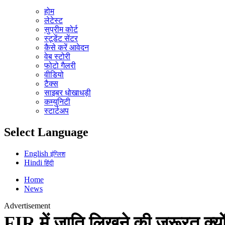
होम
लेटेस्ट
सुप्रीम कोर्ट
स्टूडेंट सेंटर
कैसे करें आवेदन
वेब स्टोरी
फोटो गैलरी
वीडियो
टैक्स
साइबर धोखाधड़ी
कम्युनिटी
स्टार्टअप
Select Language
English
इंग्लिश
Hindi
हिंदी
Home
News
Advertisement
FIR में जाति लिखने की जरूरत क्यो