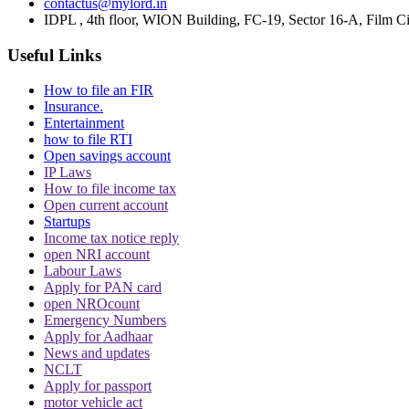
contactus@mylord.in
IDPL , 4th floor, WION Building, FC-19, Sector 16-A, Film Ci
Useful Links
How to file an FIR
Insurance.
Entertainment
how to file RTI
Open savings account
IP Laws
How to file income tax
Open current account
Startups
Income tax notice reply
open NRI account
Labour Laws
Apply for PAN card
open NROcount
Emergency Numbers
Apply for Aadhaar
News and updates
NCLT
Apply for passport
motor vehicle act