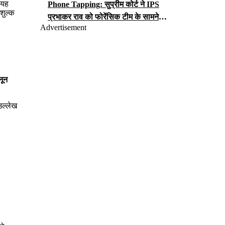
 यह
Phone Tapping: सुप्रीम कोर्ट ने IPS
शुल्क
प्रभाकर राव को फोरेंसिक टीम के सामने
Advertisement
iCloud पासवर्ड सौंपने का आदेश, जानें क्या
लगा है आरोप?
नून
उल्लेख