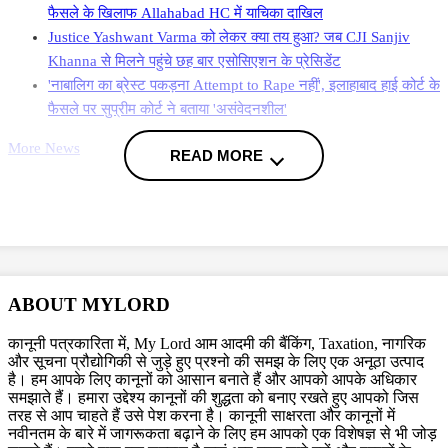
फैसले के खिलाफ Allahabad HC में याचिका दाखिल
Justice Yashwant Varma को लेकर क्या तय हुआ? जब CJI Sanjiv
Khanna से मिलने पहुंचे छह बार एसोसिएशन के प्रेसिडेंट
'नाबालिग का ब्रेस्ट पकड़ना Attempt to Rape नहीं', इलाहाबाद हाई कोर्ट के
फैसले पर सुप्रीम कोर्ट ने बताया 'असंवेदनशील'
More News
READ MORE
अदालत ने पुलिस महानिदेशक को वरिष्ठ पुलिस अधीक्षक से इस मामले की जांच कराने
का भी निर्देश दिया था. अदालत ने कहा था कि यह जांच इस आदेश के पारित होने की
तिथि से चार महीने के भीतर पूरी की जानी चाहिए. मौजूदा अवमानना याचिका के साथ
संलग्न हलफनामे में यह बताया गया कि पुलिस महानिदेशक द्वारा कोई कदम नहीं उठाया
गया है और दर्ज प्राथमिकी की ना तो वरिष्ठ पुलिस अधीक्षक और ना ही किसी अन्य
ABOUT MYLORD
पुलिस अधिकारी द्वारा जांच की जा रही है.
कानूनी पत्रकारिता में, My Lord आम आदमी की बैंकिंग, Taxation, नागरिक
और सूचना प्रौद्योगिकी से जुड़े हुए प्रश्नो की समझ के लिए एक अनूठा उत्पाद
है। हम आपके लिए कानूनों को आसान बनाते हैं और आपको आपके अधिकार
Topics
समझाते हैं। हमारा उद्देश्य कानूनों की शुद्धता को बनाए रखते हुए आपको जिस
Contempt plea
Allahabad High Court
UP Police
तरह से आप चाहते हैं उसे पेश करना है। कानूनी साक्षरता और कानूनों में
नवीनतम के बारे में जागरूकता बढ़ाने के लिए हम आपको एक विशेषज्ञ से भी जोड़