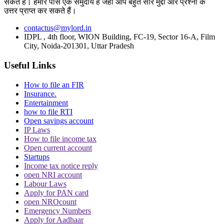
Trending in Hindi
सकते हैं। हमारे पास एक समुदाय है जहां आप बहुत सारे मुद्दों और प्रश्नों के
उत्तर प्राप्त कर सकते हैं।
contactus@mylord.in
IDPL , 4th floor, WION Building, FC-19, Sector 16-A, Film
City, Noida-201301, Uttar Pradesh
Useful Links
CJI पर जूता फेंकने वाले वकील की बढ़ी मुश्किलें, AG
ने 'अवमानना' की कार्यवाही शुरू करने की इजाजत दी
How to file an FIR
Insurance.
Entertainment
how to file RTI
Open savings account
IP Laws
How to file income tax
Open current account
Startups
पर्सनैलिटी राइट्स मामले में ऋतिक रोशन को मिली
Income tax notice reply
Delhi HC को बड़ी राहत, कहा- ऑनलाइन प्लेटफॉर्म्स
open NRI account
को ऐसे पोस्ट हटाने होंगे
Labour Laws
Apply for PAN card
open NROcount
Emergency Numbers
Apply for Aadhaar