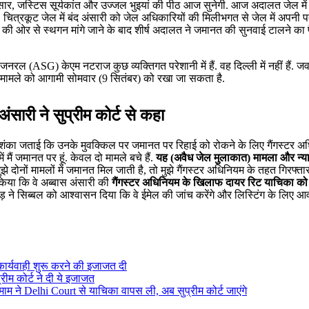
ार, जस्टिस सूर्यकांत और उज्जल भुइयां की पीठ आज सुनेगी. आज अदालत जेल में
 चित्रकूट जेल में बंद अंसारी को जेल अधिकारियों की मिलीभगत से जेल में अपनी पत
ार की ओर से स्थगन मांगे जाने के बाद शीर्ष अदालत ने जमानत की सुनवाई टालने का
 (ASG) केएम नटराज कुछ व्यक्तिगत परेशानी में हैं. वह दिल्ली में नहीं हैं. जव
 मामले को आगामी सोमवार (9 सितंबर) को रखा जा सकता है.
ंसारी ने सुप्रीम कोर्ट से कहा
आशंका जताई कि उनके मुवक्किल पर जमानत पर रिहाई को रोकने के लिए गैंगस्टर अ
मैं जमानत पर हूं. केवल दो मामले बचे हैं.
यह (अवैध जेल मुलाकात) मामला और न्याय
े दोनों मामलों में जमानत मिल जाती है, तो मुझे गैंगस्टर अधिनियम के तहत गिरफ्त
किया कि वे अब्बास अंसारी की
गैंगस्टर अधिनियम के खिलाफ दायर रिट याचिका को
़ ने सिब्बल को आश्वासन दिया कि वे ईमेल की जांच करेंगे और लिस्टिंग के लिए 
कार्यवाही शुरू करने की इजाजत दी
रीम कोर्ट ने दी ये इजाजत
म ने Delhi Court से याचिका वापस ली, अब सुप्रीम कोर्ट जाएंगे