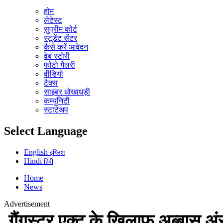
होम
लेटेस्ट
सुप्रीम कोर्ट
स्टूडेंट सेंटर
कैसे करें आवेदन
वेब स्टोरी
फोटो गैलरी
वीडियो
टैक्स
साइबर धोखाधड़ी
कम्युनिटी
स्टार्टअप
Select Language
English
इंग्लिश
Hindi
हिंदी
Home
News
Advertisement
गैंगस्टर एक्ट के खिलाफ अब्बास अंसार