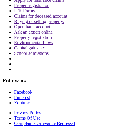
Apply for insurance claims.
Propert registration
ITR Forms
Claims for deceased account
Buying or selling property.
Open bank account
Ask an expert online
Property registration
Environmental Laws
Capital gains tax
School admissions
Follow us
Facebook
Pinterest
Youtube
Privacy Policy
Terms Of Use
Complaints Grievance Redressal