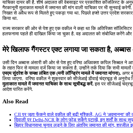
याचिका दायर की है. शीर्ष अदालत की वेबसाइट पर प्रकाशित कॉजलिस्ट के अनुस
गैरकानूनी मुलाकात मामले में जमानत की मांग वाली याचिका पर भी सुनवाई करेगी.
निखत से अवैध रूप से मिलते हुए पकड़ा गया था. पिछले हफ्ते उत्तर प्रदेश सरक
किया था.
राज्य सरकार की ओर से पेश हुए एक वकील ने कहा था कि अतिरिक्त सॉलिसिटर जनरल
हलफनामा पहले ही दाखिल किया जा चुका है. वह अदालत को संबोधित करेंगे और
मेरे खिलाफ गैंगस्टर एक्ट लगाया जा सकता है, अब्बास अ
उसी दिन अब्बास अंसारी की ओर से पेश हुए वरिष्ठ अधिवक्ता कपिल सिब्बल ने 
के तहत फिर से मामला दर्ज किया जा सकता है. उन्होंने तर्क दिया कि सभी मामलों में 
एमएम सुंदरेश के समक्ष लंबित एक (मनी लॉन्ड्रिंग मामले में जमानत मांगना).
अगर मुझ
लिया जाएगा. वरिष्ठ वकील ने शुक्रवार को सीजेआई डीवाई चंद्रचूड़ से अनुरोध 
मुलाकात मामले में जमानत याचिका के साथ सूचीबद्ध करें.
इस पर सीजेआई चंद्रचूड
आदेश पारित करेंगे.
Also Read
CJI पर जूता फेंकने वाले वकील की बढ़ी मुश्किलें, AG ने 'अवमानना' की 
दिवाली पर Delhi-NCR के लोग फोड़ सकेंगे पटाखें, इन शर्तों के साथ सुप्
बिहार विधानसभा चुनाव लड़ने के लिए अंतरिम जमानत की मांग, शरजील इमा