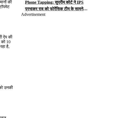
मानों की
Phone Tapping: सुप्रीम कोर्ट ने IPS
 टॉपमेट
प्रभाकर राव को फोरेंसिक टीम के सामने
Advertisement
iCloud पासवर्ड सौंपने का आदेश, जानें क्या
लगा है आरोप?
री ऐप की
ं को 10
रहा है,
ं को उनकी
टाइज