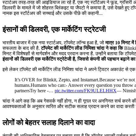
स्टार्टअप तरह-तरह की आइडियाज ला रहे हैं. एक नए स्टॉर्टअप ने फूड, ग्रॉसरी
डिलवरी के मामले में जो शोहरत ब्लिंकइट या जैपटो ने कमाया है, उसे देखते हुए टॉ
नामक इस स्टॉर्टअप की सच्चाई और उसके पीछे की कहानी...
इंसानों की डिलवरी, एक मार्केटिंग स्ट्रेटजी
भारतीय बाजार में एक नया स्टार्टअप, टॉपमेट लॉन्च हुआ है, जो
मात्र 10 मिनट में 
सफलता के बाद की है.
टॉपमेट की मार्केटिंग लीड निमिशा चांदा ने कहा कि
Blinkit
मिनट में विशेषज्ञों से मार्गदर्शन और मदद प्रदान करना है. उन्होंने बताया कि टॉ
इंसानों की डिलवरी एक मार्केटिंग स्ट्रेटेजी है, जिससे कंपनी की पहचान बढ़ाने क
इसे लेकर टॉपमेट की मार्केटिंग लीड निमिशा चांदा ने अपने ट्विटर अकाउंट से एक
It’s OVER for Blinkit, Zepto, and Instamart.
Because we’re not 
humans.
Humans who can:
- Answer every question you throw 
partners
Try here -…
pic.twitter.com/FK9ULELHHX
— Nimish
चांदा ने आगे कह कि अब गेसवर्क नहीं होगा, न ही गूगल पर अनगिनत सर्च करने की ज
आवश्यकताओं के अनुसार त्वरित और सटीक सलाह प्रदान करने का वादा करती ह
लोगों को बेहतर सलाह दिलाने का वादा
कंपनी की आधिकारिक वेबसाइट पर बताया गया है कि टॉपमेट आपकी पर्सनल ब्रा