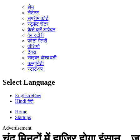
होम
लेटेस्ट
सुप्रीम कोर्ट
स्टूडेंट सेंटर
कैसे करें आवेदन
वेब स्टोरी
फोटो गैलरी
वीडियो
टैक्स
साइबर धोखाधड़ी
कम्युनिटी
स्टार्टअप
Select Language
English
इंग्लिश
Hindi
हिंदी
Home
Startups
Advertisement
चंद मिनटों में हाजिर होगा इंसान... 