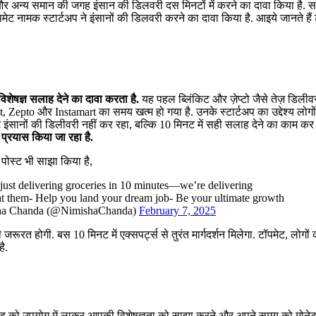
 और अन्य समान की जगह इंसान की डिलवरी दस मिनटों में करने का दावा किया है. स
पमेट नामक स्टार्टअप ने इंसानों की डिलवरी करने का दावा किया है. आइये जानते हैं
विशेषज्ञ सलाह देने का दावा करता है.
यह पहल ब्लिंकिट और ज़ेप्टो जैसे तेज़ डिलीव
, Zepto और Instamart का समय खत्म हो गया है. उनके स्टार्टअप का उद्देश्य लोगो
पमेट इंसानों की डिलीवरी नहीं कर रहा, बल्कि 10 मिनट में सही सलाह देने का काम कर 
ा प्रयास किया जा रहा है.
 पोस्ट भी साझा किया है,
just delivering groceries in 10 minutes—we’re delivering
at them
- Help you land your dream job
- Be your ultimate growth
a Chanda (@NimishaChanda)
February 7, 2025
रूरत होगी. बस 10 मिनट में एक्सपर्ट्स से तुरंत मार्गदर्शन मिलेगा. टॉपमेट, लोगो
ै.
ंड को उपयोग में लाकर आपकी विशेषज्ञता को साझा करने और अपने समय को मोने