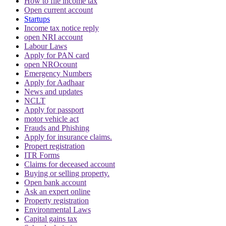
How to file income tax
Open current account
Startups
Income tax notice reply
open NRI account
Labour Laws
Apply for PAN card
open NROcount
Emergency Numbers
Apply for Aadhaar
News and updates
NCLT
Apply for passport
motor vehicle act
Frauds and Phishing
Apply for insurance claims.
Propert registration
ITR Forms
Claims for deceased account
Buying or selling property.
Open bank account
Ask an expert online
Property registration
Environmental Laws
Capital gains tax