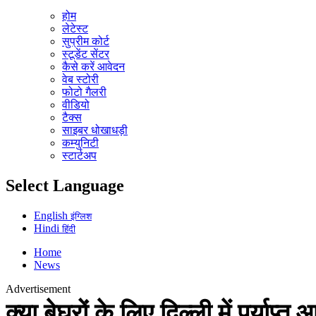
होम
लेटेस्ट
सुप्रीम कोर्ट
स्टूडेंट सेंटर
कैसे करें आवेदन
वेब स्टोरी
फोटो गैलरी
वीडियो
टैक्स
साइबर धोखाधड़ी
कम्युनिटी
स्टार्टअप
Select Language
English
इंग्लिश
Hindi
हिंदी
Home
News
Advertisement
क्या बेघरों के लिए दिल्ली में पर्याप्त 