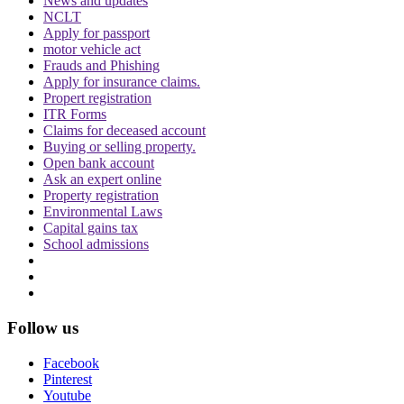
News and updates
NCLT
Apply for passport
motor vehicle act
Frauds and Phishing
Apply for insurance claims.
Propert registration
ITR Forms
Claims for deceased account
Buying or selling property.
Open bank account
Ask an expert online
Property registration
Environmental Laws
Capital gains tax
School admissions
Follow us
Facebook
Pinterest
Youtube