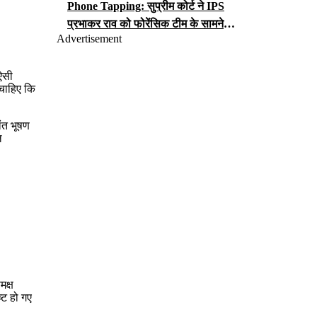
Phone Tapping: सुप्रीम कोर्ट ने IPS
प्रभाकर राव को फोरेंसिक टीम के सामने
Advertisement
iCloud पासवर्ड सौंपने का आदेश, जानें क्या
लगा है आरोप?
ऐसी
 चाहिए कि
ांत भूषण
ल
मक्ष
्ट हो गए