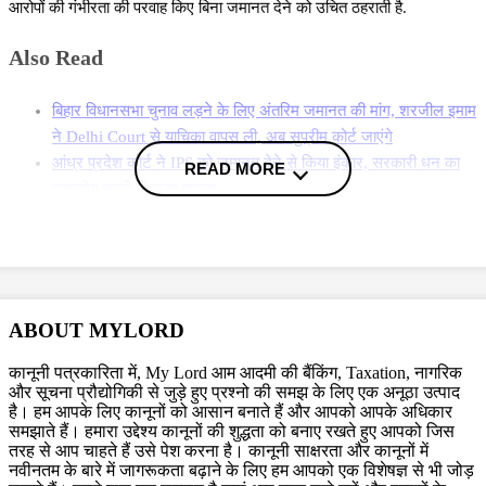
आरोपों की गंभीरता की परवाह किए बिना जमानत देने को उचित ठहराती है.
Also Read
बिहार विधानसभा चुनाव लड़ने के लिए अंतरिम जमानत की मांग, शरजील इमाम
ने Delhi Court से याचिका वापस ली, अब सुप्रीम कोर्ट जाएंगे
आंध्र प्रदेश कोर्ट ने IPS को जमानत देने से किया इंकार, सरकारी धन का
READ MORE
दुरुपयोग करने से जुड़ा मामला
Rape के आरोपी को जमानत से किया इंकार, मनुस्मृति के श्लोक का जिक्र
कर कर्नाटक HC ने सुनाया यह फैसला
More News
डीआरआई के सीनियर एडवोकेट मधु राव ने जमानत याचिका का विरोध किया.
ABOUT MYLORD
डीआरआई ने दलील दिया कि रान्या राव को जमानत देने से जांच में बाधा आ सकती है
कानूनी पत्रकारिता में, My Lord आम आदमी की बैंकिंग, Taxation, नागरिक
और संभावित रूप से सबूतों के साथ छेड़छाड़ या गवाहों को प्रभावित करने की संभावना
और सूचना प्रौद्योगिकी से जुड़े हुए प्रश्नो की समझ के लिए एक अनूठा उत्पाद
भी है. डीआरआई के वकील ने ये भी दावा किया कि रान्या के पास से एक आईडेंटिटी
है। हम आपके लिए कानूनों को आसान बनाते हैं और आपको आपके अधिकार
कार्ड मिला है, जिससे पता चलता है कि उनके पास दुबई की नागरिकता भी है. और ऐसे
समझाते हैं। हमारा उद्देश्य कानूनों की शुद्धता को बनाए रखते हुए आपको जिस
तरह से आप चाहते हैं उसे पेश करना है। कानूनी साक्षरता और कानूनों में
में उनके विदेश भागने की संभावना भी है. उन्होंने बताया कि परिस्थितियों को देखें तो
नवीनतम के बारे में जागरूकता बढ़ाने के लिए हम आपको एक विशेषज्ञ से भी जोड़
रान्या एक बड़े सिंडिकेंट का हिस्सा हो सकती है और ऐसे में उन्हें जेल से बाहर जाने देने