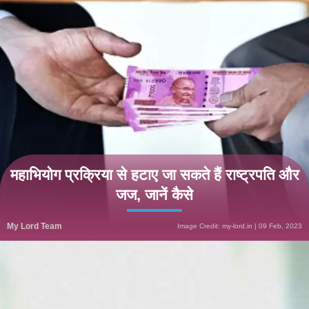
महाभियोग प्रक्रिया से हटाए जा सकते हैं राष्ट्रपति और
जज, जानें कैसे
My Lord Team
Image Credit: my-lord.in | 09 Feb, 2023