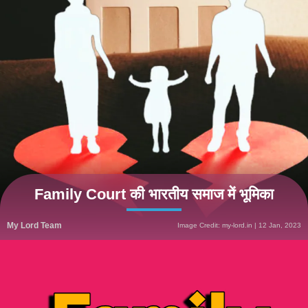
Family Court की भारतीय समाज में भूमिका
My Lord Team
Image Credit: my-lord.in | 12 Jan, 2023